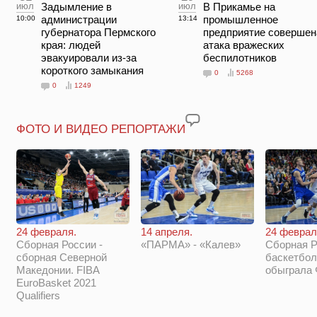
июл
Задымление в
июл
В Прикамье на
администрации
промышленное
10:00
13:14
губернатора Пермского
предприятие совершен
края: людей
атака вражеских
эвакуировали из-за
беспилотников
короткого замыкания
0
5268
0
1249
ФОТО И ВИДЕО РЕПОРТАЖИ
14 апреля.
24 феврал
24 февраля.
«ПАРМА» - «Калев»
Сборная Р
Сборная России -
баскетбол
сборная Северной
обыграла
Македонии. FIBA
EuroBasket 2021
Qualifiers