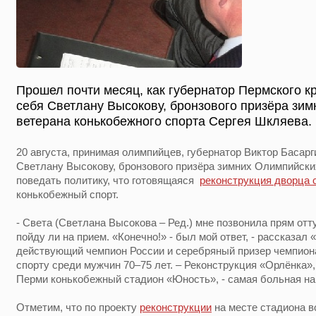
Прошел почти месяц, как губернатор Пермского к
себя Светлану Высокову, бронзового призёра зим
ветерана конькобежного спорта Сергея Шкляева.
20 августа, принимая олимпийцев, губернатор Виктор Басарг
Светлану Высокову, бронзового призёра зимних Олимпийских
поведать политику, что готовящаяся
реконструкция дворца 
конькобежный спорт.
- Света (Светлана Высокова – Ред.) мне позвонила прям отту
пойду ли на прием. «Конечно!» - был мой ответ, - рассказа
действующий чемпион России и серебряный призер чемпион
спорту среди мужчин 70–75 лет. – Реконструкция «Орлёнка»,
Перми конькобежный стадион «Юность», - самая больная на
Отметим, что по проекту
реконструкции
на месте стадиона в