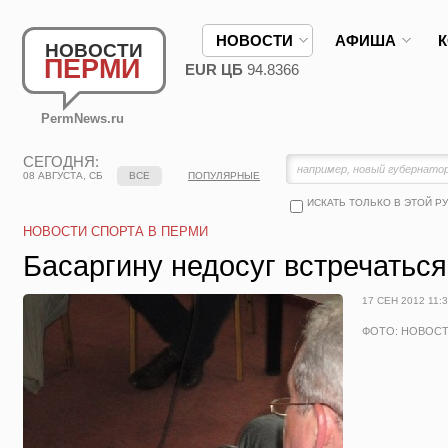
НОВОСТИ
АФИША
НОВОСТИ
ПЕРМИ
EUR ЦБ
94.8366
PermNews.ru
СЕГОДНЯ:
08 АВГУСТА, СБ
ВСЕ
ПОПУЛЯРНЫЕ
ИСКАТЬ ТОЛЬКО В ЭТОЙ Р
НОВОСТИ СПОРТА В ПЕРМИ
Басаргину недосуг встречатьс
17 СЕН 2012 11:
ФОТО: НОВОС