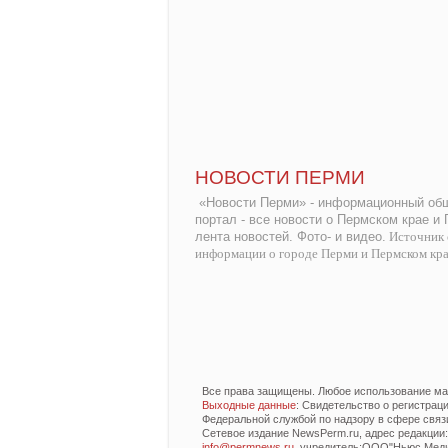
НОВОСТИ ПЕРМИ
«Новости Перми» - информационный общ
портал - все новости о Пермском крае и
лента новостей. Фото- и видео.
Источник 
информации о городе Перми и Пермском кр
Все права защищены. Любое использование мат
Выходные данные
: Свидетельство о регистра
Федеральной службой по надзору в сфере связ
Сетевое издание NewsPerm.ru, адрес редакции: 6
info@permnews.ru
, учредитель:ООО"Ньюс Медиа