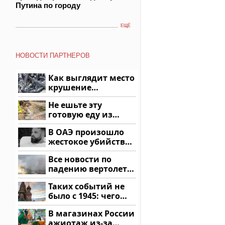
Путина по городу
ЕЩЁ
НОВОСТИ ПАРТНЕРОВ
Как выглядит место
крушение
вертолета на
Не ешьте эту
Кавказе: смотреть
готовую еду из
магазина: список
В ОАЭ произошло
жестокое убийство
криптомиллионера
Все новости по
падению вертолета
на Кавказе: читать
Таких событий не
здесь
было с 1945: чего
ждать всем нам?
В магазинах России
ажиотаж из-за