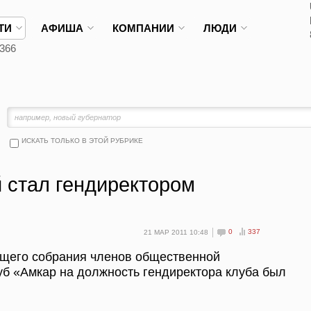
ТИ
АФИША
КОМПАНИИ
ЛЮДИ
366
ИСКАТЬ ТОЛЬКО В ЭТОЙ РУБРИКЕ
 стал гендиректором
0
337
21 МАР 2011 10:48
бщего собрания членов общественной
б «Амкар на должность гендиректора клуба был