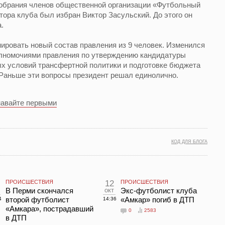
собрания членов общественной организации «Футбольный
тора клуба был избран Виктор Засульский. До этого он
.
ировать новый состав правления из 9 человек. Изменился
полномочиями правления по утверждению кандидатуры
ых условий трансфертной политики и подготовке бюджета
 Раньше эти вопросы президент решал единолично.
навайте первыми
КОД ДЛЯ БЛОГА
ПРОИСШЕСТВИЯ
12
ПРОИСШЕСТВИЯ
В Перми скончался
окт
Экс-футболист клуба
второй футболист
«Амкар» погиб в ДТП
4
14:36
«Амкара», пострадавший
0
2583
в ДТП