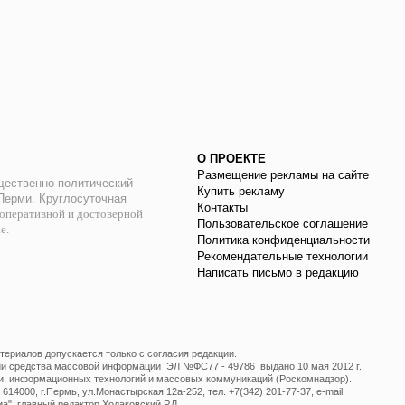
О ПРОЕКТЕ
Размещение рекламы на сайте
ественно-политический
Купить рекламу
 Перми. Круглосуточная
Контакты
оперативной и достоверной
Пользовательское соглашение
ае.
Политика конфиденциальности
Рекомендательные технологии
Написать письмо в редакцию
ериалов допускается только с согласия редакции.
ции средства массовой информации ЭЛ №ФС77 - 49786 выдано 10 мая 2012 г.
и, информационных технологий и массовых коммуникаций (Роскомнадзор).
14000, г.Пермь, ул.Монастырская 12а-252, тел. +7(342) 201-77-37, e-mail:
", главный редактор Ходаковский Р.Л.