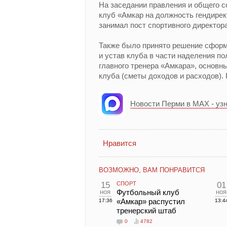
На заседании правления и общего 
клуб «Амкар на должность гендирек
занимал пост спортивного директора
Также было принято решение сформ
и устав клуба в части наделения 
главного тренера «Амкара», основн
клуба (сметы доходов и расходов).
Новости Перми в MAX - уз
Нравится
ВОЗМОЖНО, ВАМ ПОНРАВИТСЯ
15
СПОРТ
01
ноя
Футбольный клуб
ноя
«Амкар» распустил
17:36
13:4
тренерский штаб
0
4782