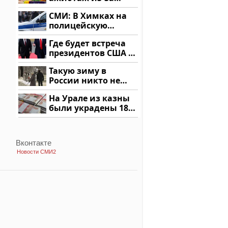
этого продукта: что
СМИ: В Химках на
купить?
полицейскую
машину напали и
Где будет встреча
подожгли.
президентов США и
России: Европа?
Такую зиму в
России никто не
ждал: как так?!
На Урале из казны
были украдены 18
миллионов рублей
Вконтакте
Новости СМИ2