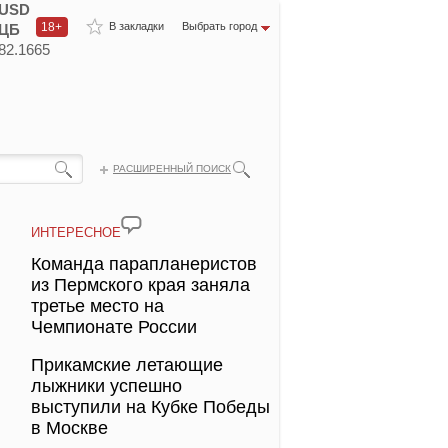
USD
18+
В закладки
Выбрать город
ЦБ
82.1665
РАСШИРЕННЫЙ ПОИСК
ИНТЕРЕСНОЕ
Команда парапланеристов
из Пермского края заняла
третье место на
Чемпионате России
Прикамские летающие
лыжники успешно
выступили на Кубке Победы
в Москве