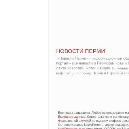
НОВОСТИ ПЕРМИ
«Новости Перми» - информационный общ
портал - все новости о Пермском крае и
лента новостей. Фото- и видео.
Источник 
информации о городе Перми и Пермском кр
Все права защищены. Любое использование мат
Выходные данные
: Свидетельство о регистра
Федеральной службой по надзору в сфере связ
Сетевое издание NewsPerm.ru, адрес редакции: 6
info@permnews.ru
, учредитель:ООО"Ньюс Медиа