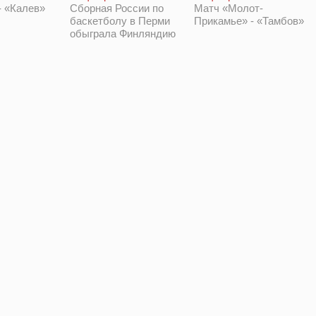
 «Калев»
Сборная России по
Матч «Молот-
баскетболу в Перми
Прикамье» - «Тамбов»
обыграла Финляндию