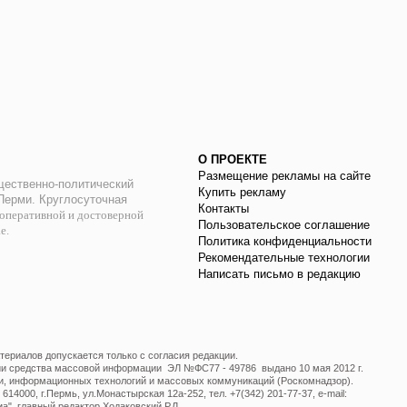
О ПРОЕКТЕ
Размещение рекламы на сайте
ественно-политический
Купить рекламу
 Перми. Круглосуточная
Контакты
оперативной и достоверной
Пользовательское соглашение
ае.
Политика конфиденциальности
Рекомендательные технологии
Написать письмо в редакцию
ериалов допускается только с согласия редакции.
ции средства массовой информации ЭЛ №ФС77 - 49786 выдано 10 мая 2012 г.
и, информационных технологий и массовых коммуникаций (Роскомнадзор).
14000, г.Пермь, ул.Монастырская 12а-252, тел. +7(342) 201-77-37, e-mail:
", главный редактор Ходаковский Р.Л.