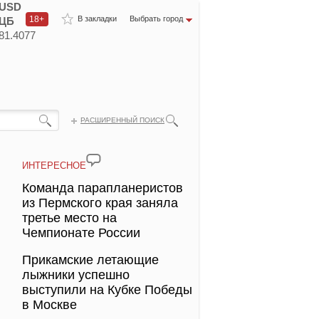
USD
18+
В закладки
Выбрать город
ЦБ
81.4077
РАСШИРЕННЫЙ ПОИСК
ИНТЕРЕСНОЕ
Команда парапланеристов
из Пермского края заняла
третье место на
Чемпионате России
Прикамские летающие
лыжники успешно
выступили на Кубке Победы
в Москве