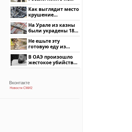
ждал: как так?!
Как выглядит место
крушение
вертолета на
На Урале из казны
Кавказе: смотреть
были украдены 18
миллионов рублей
Не ешьте эту
готовую еду из
магазина: список
В ОАЭ произошло
жестокое убийство
криптомиллионера
Вконтакте
Новости СМИ2