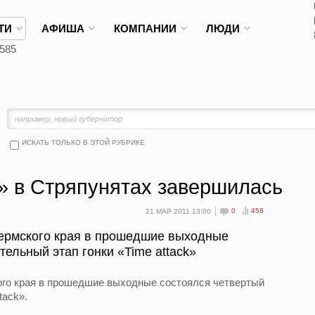
ТИ
АФИША
КОМПАНИИ
ЛЮДИ
585
ИСКАТЬ ТОЛЬКО В ЭТОЙ РУБРИКЕ
k» в Стряпунятах завершилась
0
458
21 МАР 2011 13:00
Пермского края в прошедшие выходные
ельный этап гонки «Time attack»
ого края в прошедшие выходные состоялся четвертый
tack».