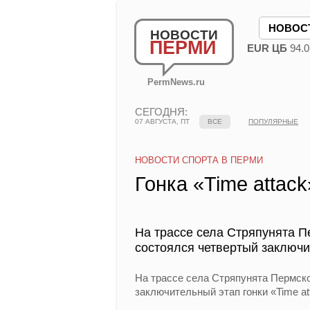
НОВОС
НОВОСТИ
ПЕРМИ
EUR ЦБ
94.0
PermNews.ru
СЕГОДНЯ:
07 АВГУСТА, ПТ
ВСЕ
ПОПУЛЯРНЫЕ
НОВОСТИ СПОРТА В ПЕРМИ
Гонка «Time attac
На трассе села Стряпунята 
состоялся четвертый заключит
На трассе села Стряпунята Пермск
заключительный этап гонки «Time at