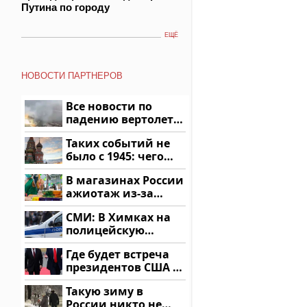
Путина по городу
ЕЩЁ
НОВОСТИ ПАРТНЕРОВ
Все новости по
падению вертолета
на Кавказе: читать
Таких событий не
здесь
было с 1945: чего
ждать всем нам?
В магазинах России
ажиотаж из-за
этого продукта: что
СМИ: В Химках на
купить?
полицейскую
машину напали и
Где будет встреча
подожгли.
президентов США и
России: Европа?
Такую зиму в
России никто не