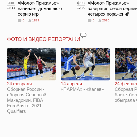
янв
«Молот-Прикамье»
фев
«Молот-Прикамье»
начинает домашнюю
завершил сезон серией
19:41
12:39
серию игр
четырех поражений
0
1887
0
2090
ФОТО И ВИДЕО РЕПОРТАЖИ
14 апреля.
24 феврал
24 февраля.
«ПАРМА» - «Калев»
Сборная Р
Сборная России -
баскетбол
сборная Северной
обыграла
Македонии. FIBA
EuroBasket 2021
Qualifiers