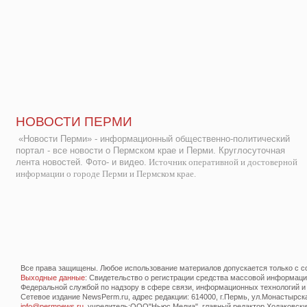
НОВОСТИ ПЕРМИ
«Новости Перми» - информационный общественно-политический
портал - все новости о Пермском крае и Перми. Круглосуточная
лента новостей. Фото- и видео.
Источник оперативной и достоверной
информации о городе Перми и Пермском крае.
Все права защищены. Любое использование материалов допускается только с со
Выходные данные
: Свидетельство о регистрации средства массовой информац
Федеральной службой по надзору в сфере связи, информационных технологий и
Сетевое издание NewsPerm.ru, адрес редакции: 614000, г.Пермь, ул.Монастырская 
info@permnews.ru
, учредитель:ООО"Ньюс Медиа", главный редактор Ходаковский