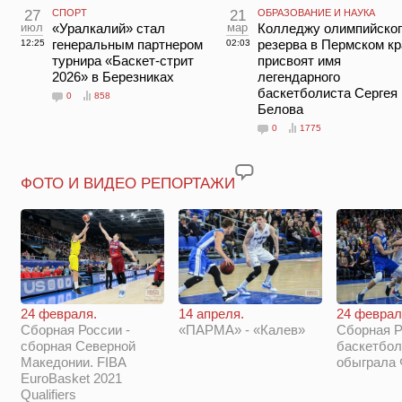
27
СПОРТ
21
ОБРАЗОВАНИЕ И НАУКА
июл
«Уралкалий» стал
мар
Колледжу олимпийског
генеральным партнером
резерва в Пермском кр
12:25
02:03
турнира «Баскет-стрит
присвоят имя
2026» в Березниках
легендарного
баскетболиста Сергея
0
858
Белова
0
1775
ФОТО И ВИДЕО РЕПОРТАЖИ
14 апреля.
24 феврал
24 февраля.
«ПАРМА» - «Калев»
Сборная Р
Сборная России -
баскетбол
сборная Северной
обыграла
Македонии. FIBA
EuroBasket 2021
Qualifiers