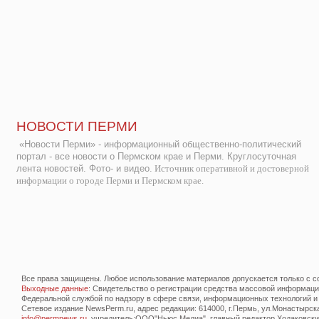
НОВОСТИ ПЕРМИ
«Новости Перми» - информационный общественно-политический
портал - все новости о Пермском крае и Перми. Круглосуточная
лента новостей. Фото- и видео.
Источник оперативной и достоверной
информации о городе Перми и Пермском крае.
Все права защищены. Любое использование материалов допускается только с со
Выходные данные
: Свидетельство о регистрации средства массовой информац
Федеральной службой по надзору в сфере связи, информационных технологий и
Сетевое издание NewsPerm.ru, адрес редакции: 614000, г.Пермь, ул.Монастырская 
info@permnews.ru
, учредитель:ООО"Ньюс Медиа", главный редактор Ходаковский