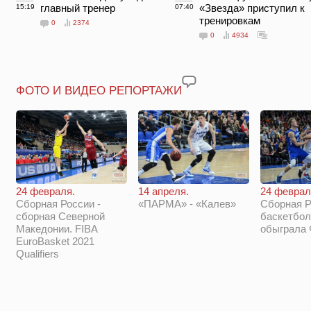
главный тренер
«Звезда» приступил к
15:19
07:40
тренировкам
0
2374
0
4934
ФОТО И ВИДЕО РЕПОРТАЖИ
14 апреля.
24 феврал
24 февраля.
«ПАРМА» - «Калев»
Сборная Р
Сборная России -
баскетбол
сборная Северной
обыграла
Македонии. FIBA
EuroBasket 2021
Qualifiers