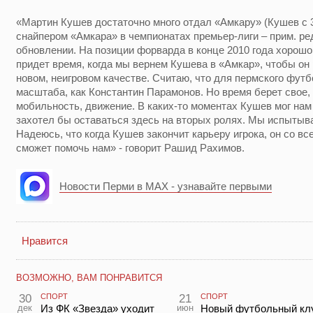
«Мартин Кушев достаточно много отдал «Амкару» (Кушев с
снайпером «Амкара» в чемпионатах премьер-лиги – прим. ре
обновлении. На позиции форварда в конце 2010 года хорошо
придет время, когда мы вернем Кушева в «Амкар», чтобы он
новом, неигровом качестве. Считаю, что для пермского футб
масштаба, как Константин Парамонов. Но время берет свое,
мобильность, движение. В каких-то моментах Кушев мог нам 
захотел бы оставаться здесь на вторых ролях. Мы испытыв
Надеюсь, что когда Кушев закончит карьеру игрока, он со 
сможет помочь нам» - говорит Рашид Рахимов.
Новости Перми в MAX - узнавайте первыми
Нравится
ВОЗМОЖНО, ВАМ ПОНРАВИТСЯ
30
СПОРТ
21
СПОРТ
дек
Из ФК «Звезда» уходит
июн
Новый футбольный кл