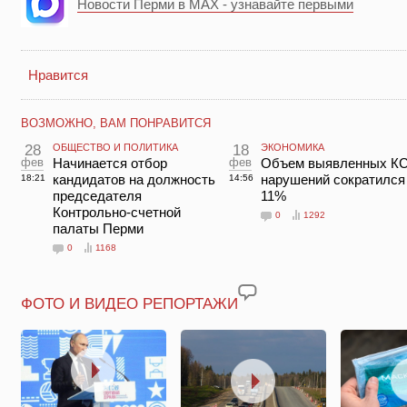
Новости Перми в MAX - узнавайте первыми
Нравится
ВОЗМОЖНО, ВАМ ПОНРАВИТСЯ
28
ОБЩЕСТВО И ПОЛИТИКА
18
ЭКОНОМИКА
фев
Начинается отбор
фев
Объем выявленных К
кандидатов на должность
нарушений сократился
18:21
14:56
председателя
11%
Контрольно-счетной
0
1292
палаты Перми
0
1168
ФОТО И ВИДЕО РЕПОРТАЖИ