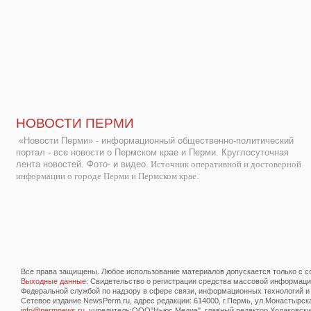
НОВОСТИ ПЕРМИ
«Новости Перми» - информационный общественно-политический
портал - все новости о Пермском крае и Перми. Круглосуточная
лента новостей. Фото- и видео.
Источник оперативной и достоверной
информации о городе Перми и Пермском крае.
Все права защищены. Любое использование материалов допускается только с со
Выходные данные
: Свидетельство о регистрации средства массовой информац
Федеральной службой по надзору в сфере связи, информационных технологий и
Сетевое издание NewsPerm.ru, адрес редакции: 614000, г.Пермь, ул.Монастырская 
info@permnews.ru
, учредитель:ООО"Ньюс Медиа", главный редактор Ходаковский