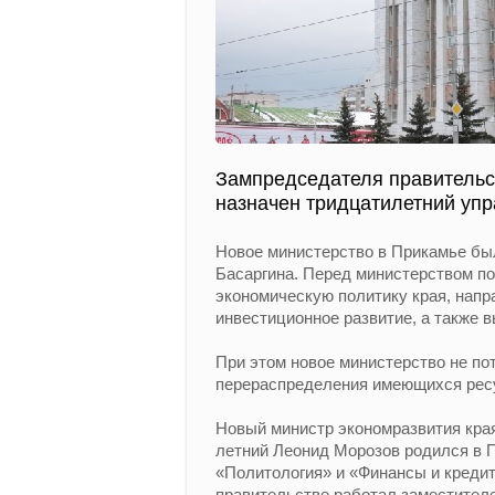
Зампредседателя правительст
назначен тридцатилетний уп
Новое министерство в Прикамье бы
Басаргина. Перед министерством п
экономическую политику края, напр
инвестиционное развитие, а также в
При этом новое министерство не по
перераспределения имеющихся рес
Новый министр экономразвития края
летний Леонид Морозов родился в П
«Политология» и «Финансы и креди
правительстве работал заместител