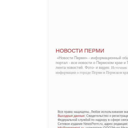
НОВОСТИ ПЕРМИ
«Новости Перми» - информационный общ
портал - все новости о Пермском крае и
лента новостей. Фото- и видео.
Источник 
информации о городе Перми и Пермском кр
Все права защищены. Любое использование мат
Выходные данные
: Свидетельство о регистра
Федеральной службой по надзору в сфере связ
Сетевое издание NewsPerm.ru, адрес редакции: 6
info@permnews.ru
, учредитель:ООО"Ньюс Медиа