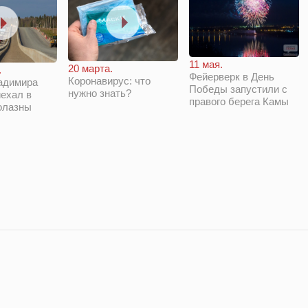
11 мая.
20 марта.
.
Фейерверк в День
Коронавирус: что
адимира
Победы запустили с
нужно знать?
ехал в
правого берега Камы
олазны