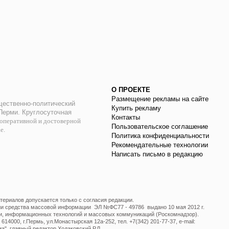
О ПРОЕКТЕ
Размещение рекламы на сайте
ественно-политический
Купить рекламу
 Перми. Круглосуточная
Контакты
оперативной и достоверной
Пользовательское соглашение
ае.
Политика конфиденциальности
Рекомендательные технологии
Написать письмо в редакцию
ериалов допускается только с согласия редакции.
ции средства массовой информации ЭЛ №ФС77 - 49786 выдано 10 мая 2012 г.
и, информационных технологий и массовых коммуникаций (Роскомнадзор).
14000, г.Пермь, ул.Монастырская 12а-252, тел. +7(342) 201-77-37, e-mail:
", главный редактор Ходаковский Р.Л.