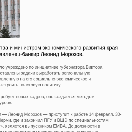
ва и министром экономического развития края
равленец-банкир Леонид Морозов.
ло учреждено по инициативе губернатора Виктора
оставлены задачи выработать региональную
авленную на его социально-экономическое и
ыстроить налоговую политику.
требует новых кадров, оно создается методом
урсов.
 — Леонид Морозов — приступит к работе 14 февраля. 30-
ерми, где и закончил ПГУ и ВШЭ по специальностям
т», является выпускником EMBA. До должности в
ем председателям правления одного из крупных