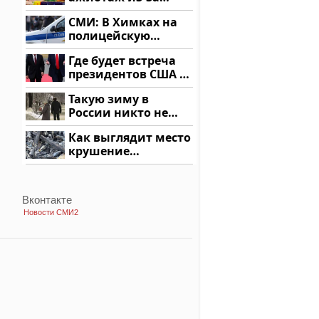
этого продукта: что
СМИ: В Химках на
купить?
полицейскую
машину напали и
Где будет встреча
подожгли.
президентов США и
России: Европа?
Такую зиму в
России никто не
ждал: как так?!
Как выглядит место
крушение
вертолета на
Кавказе: смотреть
Вконтакте
Новости СМИ2