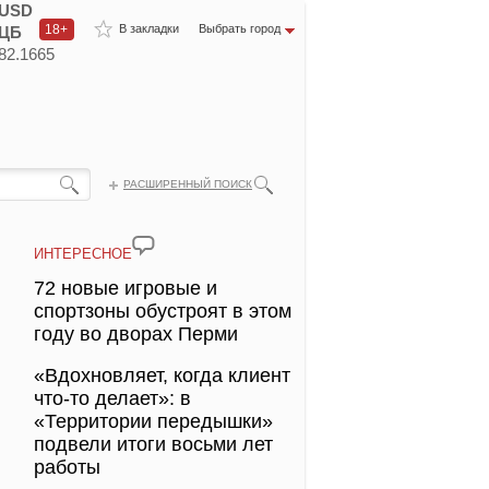
USD
18+
В закладки
Выбрать город
ЦБ
82.1665
РАСШИРЕННЫЙ ПОИСК
ИНТЕРЕСНОЕ
72 новые игровые и
спортзоны обустроят в этом
году во дворах Перми
«Вдохновляет, когда клиент
что-то делает»: в
«Территории передышки»
подвели итоги восьми лет
работы