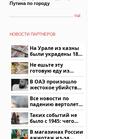
Путина по городу
ЕЩЁ
НОВОСТИ ПАРТНЕРОВ
На Урале из казны
были украдены 18
миллионов рублей
Не ешьте эту
готовую еду из
магазина: список
В ОАЭ произошло
жестокое убийство
криптомиллионера
Все новости по
падению вертолета
на Кавказе: читать
Таких событий не
здесь
было с 1945: чего
ждать всем нам?
В магазинах России
ажиотаж из-за