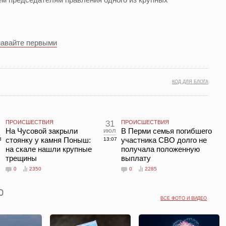
навайте первыми
КОД ДЛЯ БЛОГА
ПРОИСШЕСТВИЯ
31
ПРОИСШЕСТВИЯ
л
На Чусовой закрыли
июл
В Перми семья погибшего
стоянку у камня Поныш:
участника СВО долго не
3
13:07
на скале нашли крупные
получала положенную
трещины
выплату
0
2350
0
2285
ВСЕ ФОТО И ВИДЕО