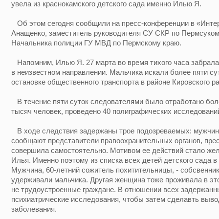
увела из краснокамского детского сада именно Илью Я.
Об этом сегодня сообщили на пресс-конференции в «Инт
Анащенко, заместитель руководителя СУ СКР по Пермсукому
Начальника полиции ГУ МВД по Пермскому краю.
Напомним, Илью Я. 27 марта во время тихого часа забрала
в неизвестном направлении. Мальчика искали более пяти сут
остановке общественного транспорта в районе Кировского ра
В течение пяти суток следователями было отработано боле
тысяч человек, проведено 40 полиграфических исследований
В ходе следствия задержаны трое подозреваемых: мужчина
сообщают представители правоохранительных органов, пре
совершила самостоятельно. Мотивом ее действий стало жел
Илья. Именно поэтому из списка всех детей детского сада 
Мужчина, 60-летний сожитель похитительницы, - собсвенник 
удерживали мальчика. Другая женщина тоже проживала в эт
не трудоустроенные граждане. В отношении всех задержанн
психиатрические исследования, чтобы затем сделавть выво
заболевания.