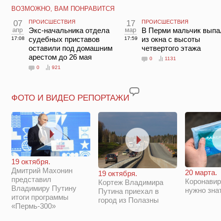
ВОЗМОЖНО, ВАМ ПОНРАВИТСЯ
07
ПРОИСШЕСТВИЯ
17
ПРОИСШЕСТВИЯ
апр
Экс-начальника отдела
мар
В Перми мальчик выпа
судебных приставов
из окна с высоты
17:08
17:59
оставили под домашним
четвертого этажа
арестом до 26 мая
0
1131
0
921
ФОТО И ВИДЕО РЕПОРТАЖИ
19 октября.
Дмитрий Махонин
20 марта.
19 октября.
представил
Коронавир
Кортеж Владимира
Владимиру Путину
нужно зна
Путина приехал в
итоги программы
город из Полазны
«Пермь-300»