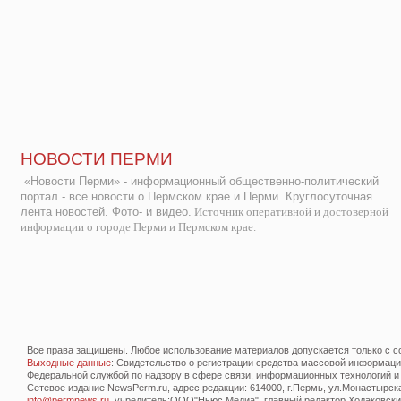
НОВОСТИ ПЕРМИ
«Новости Перми» - информационный общественно-политический
портал - все новости о Пермском крае и Перми. Круглосуточная
лента новостей. Фото- и видео.
Источник оперативной и достоверной
информации о городе Перми и Пермском крае.
Все права защищены. Любое использование материалов допускается только с со
Выходные данные
: Свидетельство о регистрации средства массовой информац
Федеральной службой по надзору в сфере связи, информационных технологий и
Сетевое издание NewsPerm.ru, адрес редакции: 614000, г.Пермь, ул.Монастырская 
info@permnews.ru
, учредитель:ООО"Ньюс Медиа", главный редактор Ходаковский