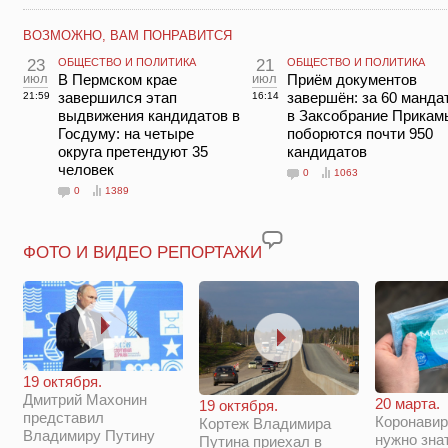
ВОЗМОЖНО, ВАМ ПОНРАВИТСЯ
23
ОБЩЕСТВО И ПОЛИТИКА
21
ОБЩЕСТВО И ПОЛИТИКА
июл
В Пермском крае
июл
Приём документов
завершился этап
завершён: за 60 манда
21:59
16:14
выдвижения кандидатов в
в Заксобрание Прикам
Госдуму: на четыре
поборются почти 950
округа претендуют 35
кандидатов
человек
0
1063
0
1389
ФОТО И ВИДЕО РЕПОРТАЖИ
19 октября.
Дмитрий Махонин
20 марта.
19 октября.
представил
Коронавир
Кортеж Владимира
Владимиру Путину
нужно зна
Путина приехал в