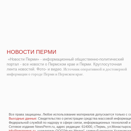
НОВОСТИ ПЕРМИ
«Новости Перми» - информационный общественно-политический
портал - все новости о Пермском крае и Перми. Круглосуточная
лента новостей. Фото- и видео.
Источник оперативной и достоверной
информации о городе Перми и Пермском крае.
Все права защищены. Любое использование материалов допускается только с со
Выходные данные
: Свидетельство о регистрации средства массовой информац
Федеральной службой по надзору в сфере связи, информационных технологий и
Сетевое издание NewsPerm.ru, адрес редакции: 614000, г.Пермь, ул.Монастырская 
info@permnews.ru
, учредитель:ООО"Ньюс Медиа", главный редактор Ходаковский