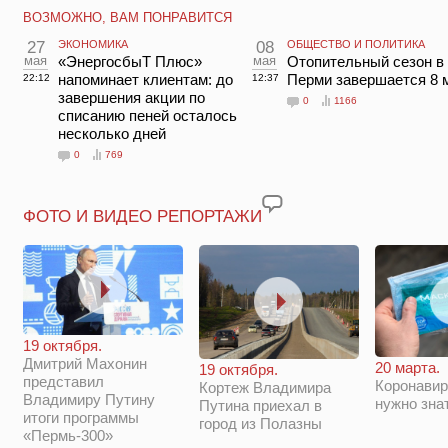
ВОЗМОЖНО, ВАМ ПОНРАВИТСЯ
27
ЭКОНОМИКА
08
ОБЩЕСТВО И ПОЛИТИКА
мая
«ЭнергосбыТ Плюс»
мая
Отопительный сезон в
напоминает клиентам: до
Перми завершается 8 
22:12
12:37
завершения акции по
0
1166
списанию пеней осталось
несколько дней
0
769
ФОТО И ВИДЕО РЕПОРТАЖИ
19 октября.
Дмитрий Махонин
20 марта.
19 октября.
представил
Коронавир
Кортеж Владимира
Владимиру Путину
нужно зна
Путина приехал в
итоги программы
город из Полазны
«Пермь-300»