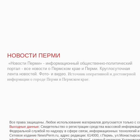
НОВОСТИ ПЕРМИ
«Новости Перми» - информационный общественно-политический
портал - все новости о Пермском крае и Перми. Круглосуточная
лента новостей. Фото- и видео.
Источник оперативной и достоверной
информации о городе Перми и Пермском крае.
Все права защищены. Любое использование материалов допускается только с со
Выходные данные
: Свидетельство о регистрации средства массовой информац
Федеральной службой по надзору в сфере связи, информационных технологий и
Сетевое издание NewsPerm.ru, адрес редакции: 614000, г.Пермь, ул.Монастырская 
info@permnews.ru
, учредитель:ООО"Ньюс Медиа", главный редактор Ходаковский