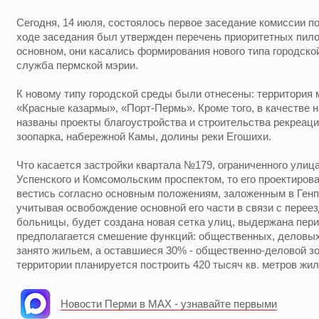
Сегодня, 14 июля, состоялось первое заседание комиссии п
ходе заседания был утвержден перечень приоритетных пило
основном, они касались формирования нового типа городско
служба пермской мэрии.
К новому типу городской среды были отнесены: территория
«Красные казармы», «Порт-Пермь». Кроме того, в качестве
названы проекты благоустройства и строительства рекреац
зоопарка, набережной Камы, долины реки Егошихи.
Что касается застройки квартала №179, ограниченного ули
Успенского и Комсомольским проспектом, то его проектиров
вестись согласно основным положениям, заложенным в Генпл
учитывая освобождение основной его части в связи с перее
больницы, будет создана новая сетка улиц, выдержана пери
предполагается смешение функций: общественных, деловых 
занято жильем, а оставшиеся 30% - общественно-деловой зо
территории планируется построить 420 тысяч кв. метров ж
Новости Перми в MAX - узнавайте первыми