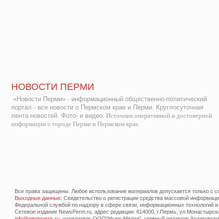
НОВОСТИ ПЕРМИ
«Новости Перми» - информационный общественно-политический
портал - все новости о Пермском крае и Перми. Круглосуточная
лента новостей. Фото- и видео.
Источник оперативной и достоверной
информации о городе Перми и Пермском крае.
Все права защищены. Любое использование материалов допускается только с со
Выходные данные
: Свидетельство о регистрации средства массовой информац
Федеральной службой по надзору в сфере связи, информационных технологий и
Сетевое издание NewsPerm.ru, адрес редакции: 614000, г.Пермь, ул.Монастырская 
info@permnews.ru
, учредитель:ООО"Ньюс Медиа", главный редактор Ходаковский