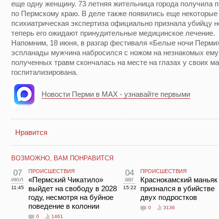
еще одну женщину. 73 летняя жительница города получила п
по Пермскому краю. В деле также появились еще некоторые
психиатрическая экспертиза официально признала убийцу 
теперь его ожидают принудительные медицинское лечение.
Напомним, 18 июня, в разгар фестиваля «Белые ночи Перми»
эспланады мужчина набросился с ножом на незнакомых ему 
полученных травм скончалась на месте на глазах у своих м
госпитализирована.
Новости Перми в MAX - узнавайте первыми
Нравится
ВОЗМОЖНО, ВАМ ПОНРАВИТСЯ
07
ПРОИСШЕСТВИЯ
04
ПРОИСШЕСТВИЯ
июл
«Пермский Чикатило»
авг
Краснокамский маньяк
выйдет на свободу в 2028
признался в убийстве
11:45
15:22
году, несмотря на буйное
двух подростков
поведение в колонии
0
3136
0
1461