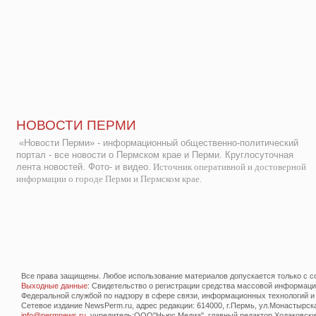
НОВОСТИ ПЕРМИ
«Новости Перми» - информационный общественно-политический
портал - все новости о Пермском крае и Перми. Круглосуточная
лента новостей. Фото- и видео.
Источник оперативной и достоверной
информации о городе Перми и Пермском крае.
Все права защищены. Любое использование материалов допускается только с со
Выходные данные
: Свидетельство о регистрации средства массовой информац
Федеральной службой по надзору в сфере связи, информационных технологий и
Сетевое издание NewsPerm.ru, адрес редакции: 614000, г.Пермь, ул.Монастырская 
info@permnews.ru
, учредитель:ООО"Ньюс Медиа", главный редактор Ходаковский