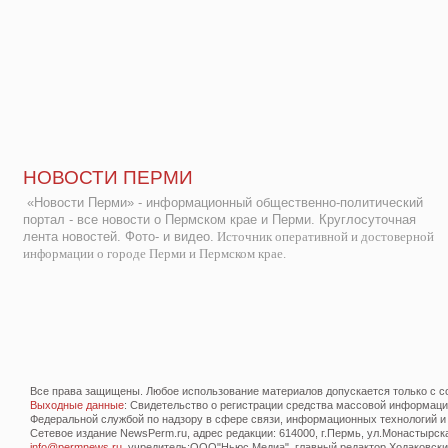
НОВОСТИ ПЕРМИ
«Новости Перми» - информационный общественно-политический
портал - все новости о Пермском крае и Перми. Круглосуточная
лента новостей. Фото- и видео.
Источник оперативной и достоверной
информации о городе Перми и Пермском крае.
Все права защищены. Любое использование материалов допускается только с со
Выходные данные
: Свидетельство о регистрации средства массовой информац
Федеральной службой по надзору в сфере связи, информационных технологий и
Сетевое издание NewsPerm.ru, адрес редакции: 614000, г.Пермь, ул.Монастырская 
info@permnews.ru
, учредитель:ООО"Ньюс Медиа", главный редактор Ходаковский