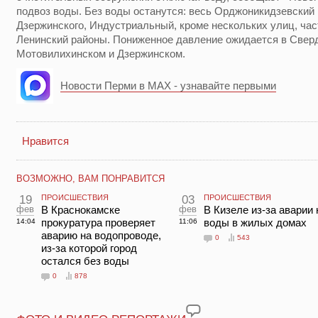
подвоз воды. Без воды останутся: весь Орджоникидзевский 
Дзержинского, Индустриальный, кроме нескольких улиц, час
Ленинский районы. Пониженное давление ожидается в Свер
Мотовилихинском и Дзержинском.
Новости Перми в MAX - узнавайте первыми
Нравится
ВОЗМОЖНО, ВАМ ПОНРАВИТСЯ
19
ПРОИСШЕСТВИЯ
03
ПРОИСШЕСТВИЯ
фев
В Краснокамске
фев
В Кизеле из-за аварии 
прокуратура проверяет
воды в жилых домах
14:04
11:06
аварию на водопроводе,
0
543
из-за которой город
остался без воды
0
878