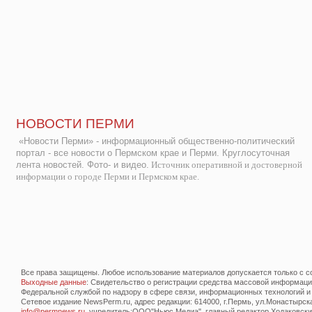
НОВОСТИ ПЕРМИ
«Новости Перми» - информационный общественно-политический
портал - все новости о Пермском крае и Перми. Круглосуточная
лента новостей. Фото- и видео.
Источник оперативной и достоверной
информации о городе Перми и Пермском крае.
Все права защищены. Любое использование материалов допускается только с со
Выходные данные
: Свидетельство о регистрации средства массовой информац
Федеральной службой по надзору в сфере связи, информационных технологий и
Сетевое издание NewsPerm.ru, адрес редакции: 614000, г.Пермь, ул.Монастырская 
info@permnews.ru
, учредитель:ООО"Ньюс Медиа", главный редактор Ходаковский