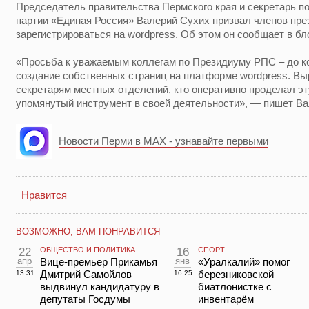
Председатель правительства Пермского края и секретарь п
партии «Единая Россия» Валерий Сухих призвал членов пре
зарегистрироваться на wordpress. Об этом он сообщает в бл
«Просьба к уважаемым коллегам по Президиуму РПС – до к
создание собственных страниц на платформе wordpress. В
секретарям местных отделений, кто оперативно проделал эт
упомянутый инструмент в своей деятельности», — пишет Ва
Новости Перми в MAX - узнавайте первыми
Нравится
ВОЗМОЖНО, ВАМ ПОНРАВИТСЯ
22
ОБЩЕСТВО И ПОЛИТИКА
16
СПОРТ
апр
Вице-премьер Прикамья
янв
«Уралкалий» помог
Дмитрий Самойлов
березниковской
13:31
16:25
выдвинул кандидатуру в
биатлонистке с
депутаты Госдумы
инвентарём