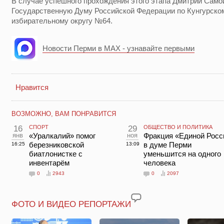
В случае успешного прохождения этого этапа Дмитрий Само
Государственную Думу Российской Федерации по Кунгурск
избирательному округу №64.
Новости Перми в MAX - узнавайте первыми
Нравится
ВОЗМОЖНО, ВАМ ПОНРАВИТСЯ
16
СПОРТ
29
ОБЩЕСТВО И ПОЛИТИКА
янв
«Уралкалий» помог
ноя
Фракция «Единой Росс
березниковской
в думе Перми
16:25
13:09
биатлонистке с
уменьшится на одного
инвентарём
человека
0
2943
0
2097
ФОТО И ВИДЕО РЕПОРТАЖИ