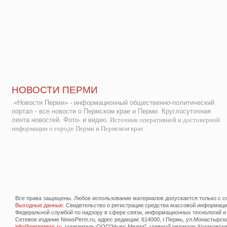
НОВОСТИ ПЕРМИ
«Новости Перми» - информационный общественно-политический
портал - все новости о Пермском крае и Перми. Круглосуточная
лента новостей. Фото- и видео.
Источник оперативной и достоверной
информации о городе Перми и Пермском крае.
Все права защищены. Любое использование материалов допускается только с со
Выходные данные
: Свидетельство о регистрации средства массовой информац
Федеральной службой по надзору в сфере связи, информационных технологий и
Сетевое издание NewsPerm.ru, адрес редакции: 614000, г.Пермь, ул.Монастырская 
info@permnews.ru
, учредитель:ООО"Ньюс Медиа", главный редактор Ходаковский