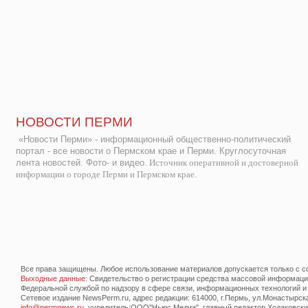
НОВОСТИ ПЕРМИ
«Новости Перми» - информационный общественно-политический
портал - все новости о Пермском крае и Перми. Круглосуточная
лента новостей. Фото- и видео.
Источник оперативной и достоверной
информации о городе Перми и Пермском крае.
Все права защищены. Любое использование материалов допускается только с со
Выходные данные
: Свидетельство о регистрации средства массовой информац
Федеральной службой по надзору в сфере связи, информационных технологий и
Сетевое издание NewsPerm.ru, адрес редакции: 614000, г.Пермь, ул.Монастырская 
info@permnews.ru
, учредитель:ООО"Ньюс Медиа", главный редактор Ходаковский