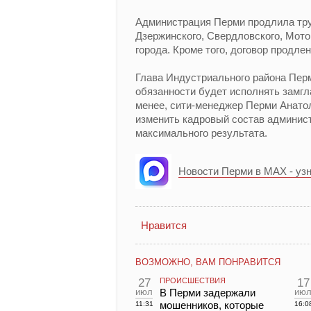
Администрация Перми продлила тру
Дзержинского, Свердловского, Мото
города. Кроме того, договор продле
Глава Индустриального района Перм
обязанности будет исполнять замг
менее, сити-менеджер Перми Анатол
изменить кадровый состав админист
максимального результата.
Новости Перми в MAX - уз
Нравится
ВОЗМОЖНО, ВАМ ПОНРАВИТСЯ
27
ПРОИСШЕСТВИЯ
17
июл
В Перми задержали
ию
мошенников, которые
11:31
16:0