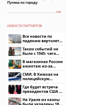
Путина по городу
ЕЩЁ
НОВОСТИ ПАРТНЕРОВ
Все новости по
падению вертолета
на Кавказе: читать
Таких событий не
здесь
было с 1945: чего
ждать всем нам?
В магазинах России
ажиотаж из-за
этого продукта: что
СМИ: В Химках на
купить?
полицейскую
машину напали и
Где будет встреча
подожгли.
президентов США и
России: Европа?
На Урале из казны
были украдены 18