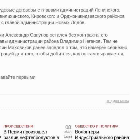
довые договоры с главами администраций Ленинского,
вилихинского, Кировского и Орджоникидзевского районов
н с главой администрации Новых Лядов.
и Александр Сапунов остался без контракта, его
лавы администрации района Владимир Неганов. Тем не
ий Маховиков ранее заявлял о том, что намерен серьезно
раций для того, чтобы добиться, как он сам выражается,
навайте первыми
КОД ДЛЯ БЛОГА
ПРОИСШЕСТВИЯ
08
ОБЩЕСТВО И ПОЛИТИКА
л
В Перми произошел
мая
Волонтеры
разлив нефтепродуктов в
Индустриального района
8
14:46