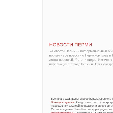
НОВОСТИ ПЕРМИ
«Новости Перми» - информационный общ
портал - все новости о Пермском крае и
лента новостей. Фото- и видео.
Источник 
информации о городе Перми и Пермском кр
Все права защищены. Любое использование мат
Выходные данные
: Свидетельство о регистра
Федеральной службой по надзору в сфере связ
Сетевое издание NewsPerm.ru, адрес редакции: 6
info@permnews.ru
, учредитель:ООО"Ньюс Медиа