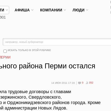
ТИ
АФИША
КОМПАНИИ
ЛЮДИ
901
ИСКАТЬ ТОЛЬКО В ЭТОЙ РУБРИКЕ
ПЕРМИ
ьного района Перми остался
0
352
14 ИЮН 2011 17:16
ла трудовые договоры с главами
зержинского, Свердловского,
о и Орджоникидзевского районов города. Кроме
вой администрации Новых Лядов.