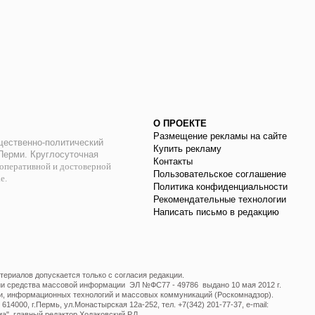
О ПРОЕКТЕ
Размещение рекламы на сайте
ественно-политический
Купить рекламу
 Перми. Круглосуточная
Контакты
оперативной и достоверной
Пользовательское соглашение
ае.
Политика конфиденциальности
Рекомендательные технологии
Написать письмо в редакцию
ериалов допускается только с согласия редакции.
ции средства массовой информации ЭЛ №ФС77 - 49786 выдано 10 мая 2012 г.
и, информационных технологий и массовых коммуникаций (Роскомнадзор).
14000, г.Пермь, ул.Монастырская 12а-252, тел. +7(342) 201-77-37, e-mail:
", главный редактор Ходаковский Р.Л.