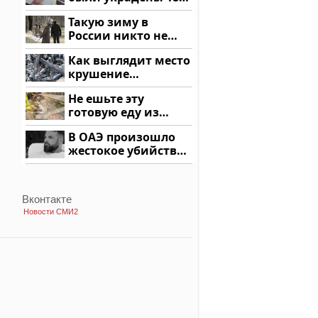
миллионов рублей
Такую зиму в
России никто не
ждал: как так?!
Как выглядит место
крушение
вертолета на
Не ешьте эту
Кавказе: смотреть
готовую еду из
магазина: список
В ОАЭ произошло
жестокое убийство
криптомиллионера
Вконтакте
Новости СМИ2