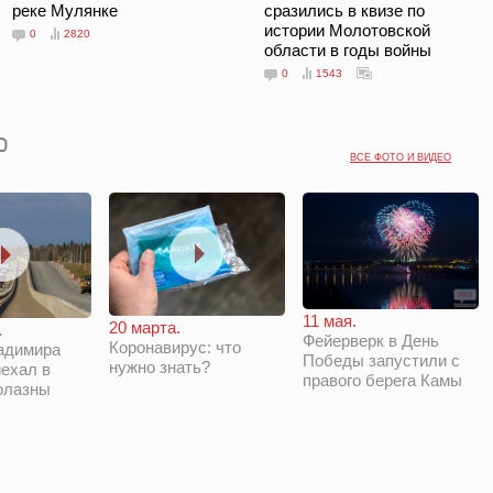
реке Мулянке
сразились в квизе по
истории Молотовской
0
2820
области в годы войны
0
1543
ВСЕ ФОТО И ВИДЕО
11 мая.
20 марта.
.
Фейерверк в День
Коронавирус: что
адимира
Победы запустили с
нужно знать?
ехал в
правого берега Камы
олазны