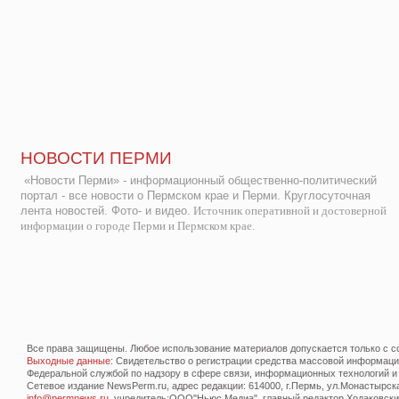
НОВОСТИ ПЕРМИ
«Новости Перми» - информационный общественно-политический
портал - все новости о Пермском крае и Перми. Круглосуточная
лента новостей. Фото- и видео.
Источник оперативной и достоверной
информации о городе Перми и Пермском крае.
Все права защищены. Любое использование материалов допускается только с со
Выходные данные
: Свидетельство о регистрации средства массовой информац
Федеральной службой по надзору в сфере связи, информационных технологий и
Сетевое издание NewsPerm.ru, адрес редакции: 614000, г.Пермь, ул.Монастырская 
info@permnews.ru
, учредитель:ООО"Ньюс Медиа", главный редактор Ходаковский