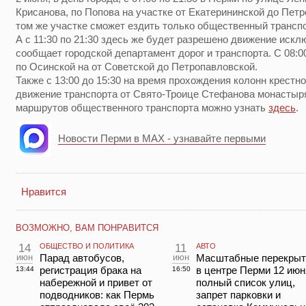
Крисанова, по Попова на участке от Екатерининской до Пет
том же участке сможет ездить только общественный транспо
А с 11:30 по 21:30 здесь же будет разрешено движение искл
сообщает городской департамент дорог и транспорта. С 08:0
по Осинской на от Советской до Петропавловской.
Также с 13:00 до 15:30 на время прохождения колонн крестн
движение транспорта от Свято-Троице Стефанова монастыря
маршрутов общественного транспорта можно узнать
здесь
.
Новости Перми в MAX - узнавайте первыми
Нравится
ВОЗМОЖНО, ВАМ ПОНРАВИТСЯ
14
ОБЩЕСТВО И ПОЛИТИКА
11
АВТО
июн
Парад автобусов,
июн
Масштабные перекрыт
регистрация брака на
в центре Перми 12 июн
13:44
16:50
набережной и привет от
полный список улиц,
подводников: как Пермь
запрет парковки и