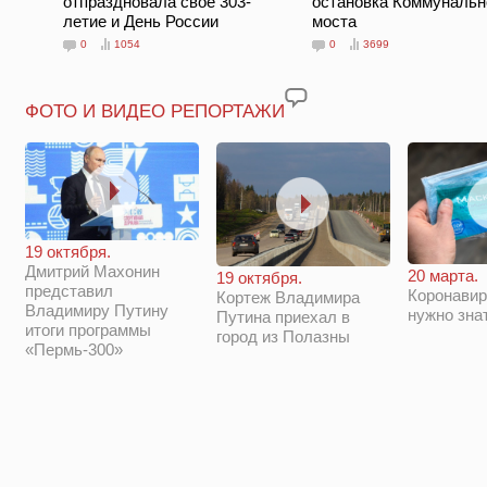
отпраздновала своё 303-
остановка Коммунальн
летие и День России
моста
0
1054
0
3699
ФОТО И ВИДЕО РЕПОРТАЖИ
19 октября.
Дмитрий Махонин
20 марта.
19 октября.
представил
Коронавир
Кортеж Владимира
Владимиру Путину
нужно зна
Путина приехал в
итоги программы
город из Полазны
«Пермь-300»