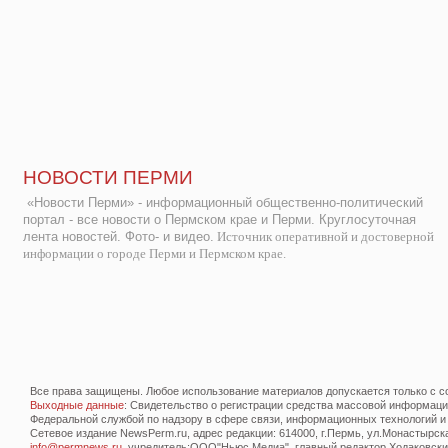
НОВОСТИ ПЕРМИ
«Новости Перми» - информационный общественно-политический
портал - все новости о Пермском крае и Перми. Круглосуточная
лента новостей. Фото- и видео.
Источник оперативной и достоверной
информации о городе Перми и Пермском крае.
Все права защищены. Любое использование материалов допускается только с со
Выходные данные
: Свидетельство о регистрации средства массовой информац
Федеральной службой по надзору в сфере связи, информационных технологий и
Сетевое издание NewsPerm.ru, адрес редакции: 614000, г.Пермь, ул.Монастырская 
info@permnews.ru
, учредитель:ООО"Ньюс Медиа", главный редактор Ходаковский