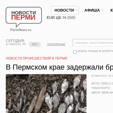
НОВОСТИ
АФИША
НОВОСТИ
ПЕРМИ
EUR ЦБ
94.0585
PermNews.ru
СЕГОДНЯ:
07 АВГУСТА, ПТ
ВСЕ
ПОПУЛЯРНЫЕ
ИСКАТЬ ТОЛЬКО В ЭТОЙ Р
НОВОСТИ ПРОИСШЕСТВИЙ В ПЕРМИ
В Пермском крае задержали б
25 МАЯ 2017 15:
ФОТО: ПРЕСС-
ТРАНСПОРТЕ
АВТОР: ВЕРА А