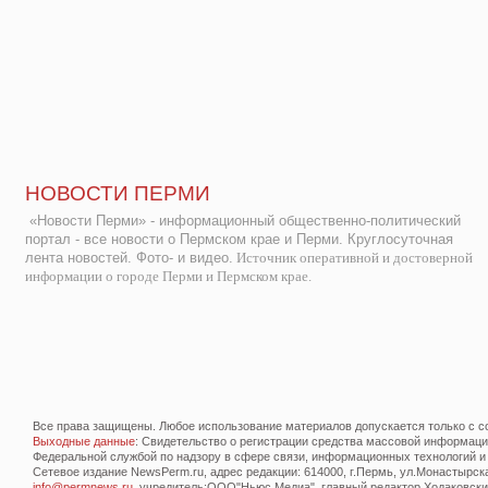
НОВОСТИ ПЕРМИ
«Новости Перми» - информационный общественно-политический
портал - все новости о Пермском крае и Перми. Круглосуточная
лента новостей. Фото- и видео.
Источник оперативной и достоверной
информации о городе Перми и Пермском крае.
Все права защищены. Любое использование материалов допускается только с со
Выходные данные
: Свидетельство о регистрации средства массовой информац
Федеральной службой по надзору в сфере связи, информационных технологий и
Сетевое издание NewsPerm.ru, адрес редакции: 614000, г.Пермь, ул.Монастырская 
info@permnews.ru
, учредитель:ООО"Ньюс Медиа", главный редактор Ходаковский