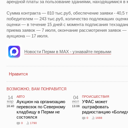
арендной платы за пользование зданиями, находящимися в 
Сумма контракта — 810 тыс.руб, обеспечение заявки - 40,5 
победителем — 243 тыс.руб, количество подлежаших оценке
оценки — в течение 15 дней с момента подписания техзадан
приема заявок — 7 июля, окончание рассмотрения заявок — 
аукциона — 17 июля.
Новости Перми в MAX - узнавайте первыми
Нравится
ВОЗМОЖНО, ВАМ ПОНРАВИТСЯ
14
АВТО
04
ПРОИСШЕСТВИЯ
мар
Аукцион на организацию
июл
УФАС может
перевозок по Северному
оштрафовать
16:40
13:06
кладбищу в Перми не
радиостанцию «Болид
состоялся
0
1688
0
1790