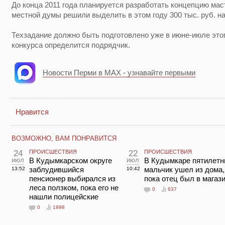
До конца 2011 года планируется разработать концепцию ма
местной думы решили выделить в этом году 300 тыс. руб. на
Техзадание должно быть подготовлено уже в июне-июле этого
конкурса определится подрядчик.
Новости Перми в MAX - узнавайте первыми
Нравится
ВОЗМОЖНО, ВАМ ПОНРАВИТСЯ
24
ПРОИСШЕСТВИЯ
22
ПРОИСШЕСТВИЯ
июл
В Кудымкарском округе
июл
В Кудымкаре пятилетн
заблудившийся
мальчик ушел из дома,
13:52
10:42
пенсионер выбирался из
пока отец был в магаз
леса ползком, пока его не
0
637
нашли полицейские
0
1898