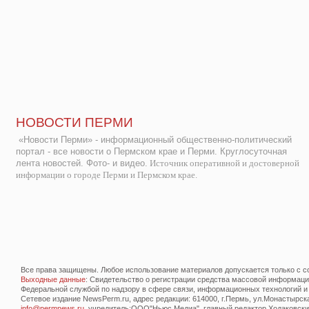
НОВОСТИ ПЕРМИ
«Новости Перми» - информационный общественно-политический
портал - все новости о Пермском крае и Перми. Круглосуточная
лента новостей. Фото- и видео.
Источник оперативной и достоверной
информации о городе Перми и Пермском крае.
Все права защищены. Любое использование материалов допускается только с со
Выходные данные
: Свидетельство о регистрации средства массовой информац
Федеральной службой по надзору в сфере связи, информационных технологий и
Сетевое издание NewsPerm.ru, адрес редакции: 614000, г.Пермь, ул.Монастырская 
info@permnews.ru
, учредитель:ООО"Ньюс Медиа", главный редактор Ходаковский