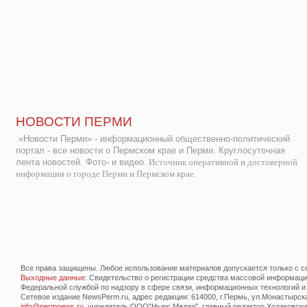
НОВОСТИ ПЕРМИ
«Новости Перми» - информационный общественно-политический
портал - все новости о Пермском крае и Перми. Круглосуточная
лента новостей. Фото- и видео.
Источник оперативной и достоверной
информации о городе Перми и Пермском крае.
Все права защищены. Любое использование материалов допускается только с со
Выходные данные
: Свидетельство о регистрации средства массовой информац
Федеральной службой по надзору в сфере связи, информационных технологий и
Сетевое издание NewsPerm.ru, адрес редакции: 614000, г.Пермь, ул.Монастырская 
info@permnews.ru
, учредитель:ООО"Ньюс Медиа", главный редактор Ходаковский