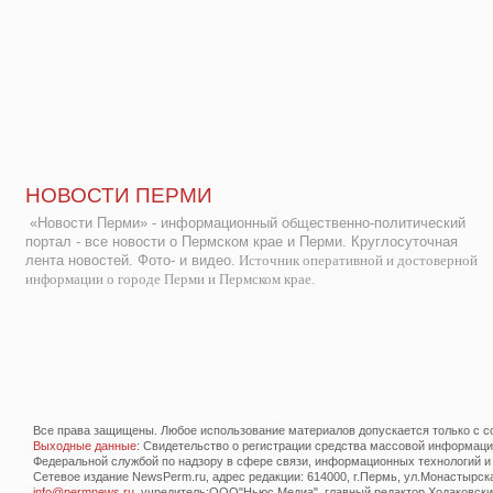
НОВОСТИ ПЕРМИ
«Новости Перми» - информационный общественно-политический
портал - все новости о Пермском крае и Перми. Круглосуточная
лента новостей. Фото- и видео.
Источник оперативной и достоверной
информации о городе Перми и Пермском крае.
Все права защищены. Любое использование материалов допускается только с со
Выходные данные
: Свидетельство о регистрации средства массовой информац
Федеральной службой по надзору в сфере связи, информационных технологий и
Сетевое издание NewsPerm.ru, адрес редакции: 614000, г.Пермь, ул.Монастырская 
info@permnews.ru
, учредитель:ООО"Ньюс Медиа", главный редактор Ходаковский