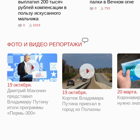
выплатил 200 тысяч
палки в Вечном огне
рублей компенсации в
0
753
пользу искусанного
мальчика
0
1023
ФОТО И ВИДЕО РЕПОРТАЖИ
19 октября.
Дмитрий Махонин
20 марта.
19 октября.
представил
Коронавир
Кортеж Владимира
Владимиру Путину
нужно зна
Путина приехал в
итоги программы
город из Полазны
«Пермь-300»