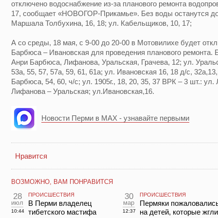
отключено водоснабжение из-за планового ремонта водопро
17, сообщает «НОВОГОР-Прикамье». Без воды останутся дома
Маршала Толбухина, 16, 18; ул. Кабельщиков, 10, 17;
А со среды, 18 мая, с 9-00 до 20-00 в Мотовилихе будет отк
Барбюса – Ивановская для проведения планового ремонта. Б
Анри Барбюса, Лифанова, Уральская, Грачева, 12; ул. Уральская
53а, 55, 57, 57а, 59, 61, 61а; ул. Ивановская 16, 18 д/с, 32а,13,
Барбюса, 54, 60, ч/с; ул. 1905г., 18, 20, 35, 37 ВРК – 3 шт.: у
Лифанова – Уральская; ул.Ивановская,16.
Новости Перми в MAX - узнавайте первыми
Нравится
ВОЗМОЖНО, ВАМ ПОНРАВИТСЯ
28
ПРОИСШЕСТВИЯ
30
ПРОИСШЕСТВИЯ
июл
В Перми владелец
мар
Пермяки пожаловалис
тибетского мастифа
на детей, которые жгли
10:44
12:37