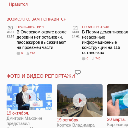
Нравится
ВОЗМОЖНО, ВАМ ПОНРАВИТСЯ
30
ПРОИСШЕСТВИЯ
21
ПРОИСШЕСТВИЯ
июн
В Очерском округе возле
мая
В Перми демонтирова
деревни нет остановки,
незаконные
12:19
14:01
пассажиров высаживают
информационные
на проезжей части
конструкции на 116
остановках
0
790
0
745
ФОТО И ВИДЕО РЕПОРТАЖИ
19 октября.
Дмитрий Махонин
20 марта.
19 октября.
представил
Коронавир
Кортеж Владимира