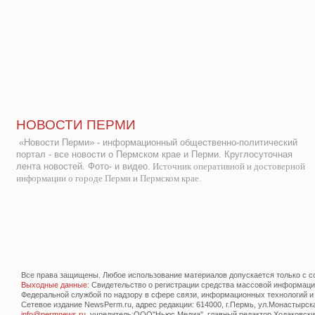
НОВОСТИ ПЕРМИ
«Новости Перми» - информационный общественно-политический
портал - все новости о Пермском крае и Перми. Круглосуточная
лента новостей. Фото- и видео.
Источник оперативной и достоверной
информации о городе Перми и Пермском крае.
Все права защищены. Любое использование материалов допускается только с со
Выходные данные
: Свидетельство о регистрации средства массовой информац
Федеральной службой по надзору в сфере связи, информационных технологий и
Сетевое издание NewsPerm.ru, адрес редакции: 614000, г.Пермь, ул.Монастырская 
info@permnews.ru
, учредитель:ООО"Ньюс Медиа", главный редактор Ходаковский