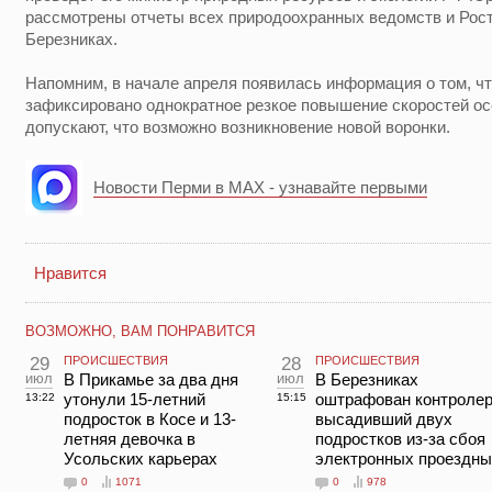
рассмотрены отчеты всех природоохранных ведомств и Рост
Березниках.
Напомним, в начале апреля появилась информация о том, ч
зафиксировано однократное резкое повышение скоростей ос
допускают, что возможно возникновение новой воронки.
Новости Перми в MAX - узнавайте первыми
Нравится
ВОЗМОЖНО, ВАМ ПОНРАВИТСЯ
29
ПРОИСШЕСТВИЯ
28
ПРОИСШЕСТВИЯ
июл
В Прикамье за два дня
июл
В Березниках
утонули 15-летний
оштрафован контролер
13:22
15:15
подросток в Косе и 13-
высадивший двух
летняя девочка в
подростков из-за сбоя
Усольских карьерах
электронных проездны
0
1071
0
978