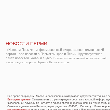
НОВОСТИ ПЕРМИ
«Новости Перми» - информационный общественно-политический
портал - все новости о Пермском крае и Перми. Круглосуточная
лента новостей. Фото- и видео.
Источник оперативной и достоверной
информации о городе Перми и Пермском крае.
Все права защищены. Любое использование материалов допускается только с со
Выходные данные
: Свидетельство о регистрации средства массовой информац
Федеральной службой по надзору в сфере связи, информационных технологий и
Сетевое издание NewsPerm.ru, адрес редакции: 614000, г.Пермь, ул.Монастырская 
info@permnews.ru
, учредитель:ООО"Ньюс Медиа", главный редактор Ходаковский