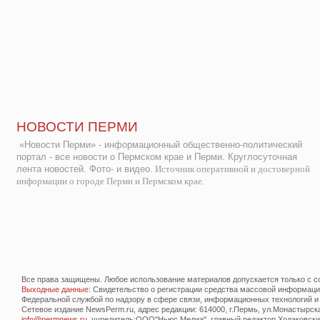
НОВОСТИ ПЕРМИ
«Новости Перми» - информационный общественно-политический
портал - все новости о Пермском крае и Перми. Круглосуточная
лента новостей. Фото- и видео.
Источник оперативной и достоверной
информации о городе Перми и Пермском крае.
Все права защищены. Любое использование материалов допускается только с со
Выходные данные
: Свидетельство о регистрации средства массовой информац
Федеральной службой по надзору в сфере связи, информационных технологий и
Сетевое издание NewsPerm.ru, адрес редакции: 614000, г.Пермь, ул.Монастырская 
info@permnews.ru
, учредитель:ООО"Ньюс Медиа", главный редактор Ходаковский