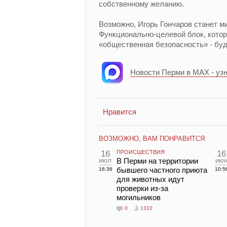
собственному желанию.
Возможно, Игорь Гончаров станет м
Функционально-целевой блок, кото
«общественная безопасность» - бу
Новости Перми в MAX - уз
Нравится
ВОЗМОЖНО, ВАМ ПОНРАВИТСЯ
16
ПРОИСШЕСТВИЯ
16
июл
В Перми на территории
ию
бывшего частного приюта
16:36
10:5
для животных идут
проверки из-за
могильников
0
1310