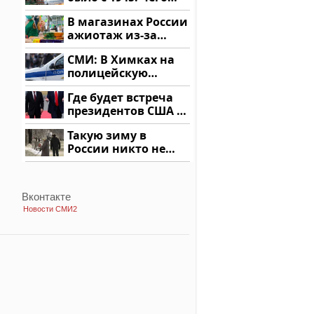
ждать всем нам?
В магазинах России
ажиотаж из-за
этого продукта: что
СМИ: В Химках на
купить?
полицейскую
машину напали и
Где будет встреча
подожгли.
президентов США и
России: Европа?
Такую зиму в
России никто не
ждал: как так?!
Вконтакте
Новости СМИ2