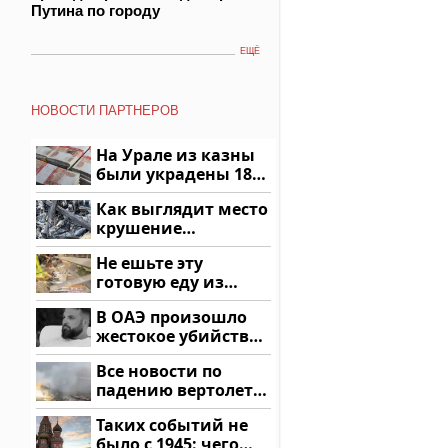
Путина по городу
ЕЩЁ
НОВОСТИ ПАРТНЕРОВ
На Урале из казны
были украдены 18
миллионов рублей
Как выглядит место
крушение
вертолета на
Не ешьте эту
Кавказе: смотреть
готовую еду из
магазина: список
В ОАЭ произошло
жестокое убийство
криптомиллионера
Все новости по
падению вертолета
на Кавказе: читать
Таких событий не
здесь
было с 1945: чего