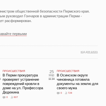
инистром общественной безопасности Пермского края.
рым руководил Гончаров в администрации Перми -
дет расформирован.
навайте первыми
КОД ДЛЯ БЛОГА
ПРОИСШЕСТВИЯ
25
ПРОИСШЕСТВИЯ
н
В Перми прокуратура
мар
В Осинском округе
проверяет устранение
чиновница готовила
6
11:24
повреждений кровли в
документы на землю для
доме на ул. Профессора
своего мужа
Дедюкина
0
728
0
607