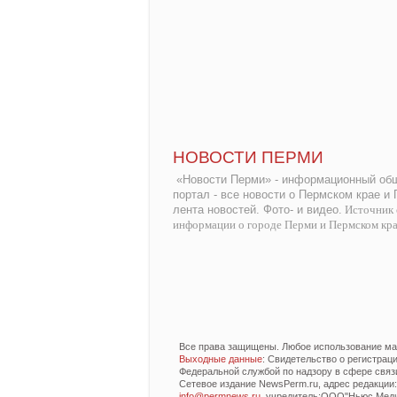
НОВОСТИ ПЕРМИ
«Новости Перми» - информационный общ
портал - все новости о Пермском крае и
лента новостей. Фото- и видео.
Источник 
информации о городе Перми и Пермском кр
Все права защищены. Любое использование мат
Выходные данные
: Свидетельство о регистра
Федеральной службой по надзору в сфере связ
Сетевое издание NewsPerm.ru, адрес редакции: 6
info@permnews.ru
, учредитель:ООО"Ньюс Медиа