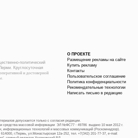
О ПРОЕКТЕ
Размещение рекламы на сайте
ественно-политический
Купить рекламу
 Перми. Круглосуточная
Контакты
оперативной и достоверной
Пользовательское соглашение
ае.
Политика конфиденциальности
Рекомендательные технологии
Написать письмо в редакцию
ериалов допускается только с согласия редакции.
ции средства массовой информации ЭЛ №ФС77 - 49786 выдано 10 мая 2012 г.
и, информационных технологий и массовых коммуникаций (Роскомнадзор).
14000, г.Пермь, ул.Монастырская 12а-252, тел. +7(342) 201-77-37, e-mail:
", главный редактор Ходаковский Р.Л.