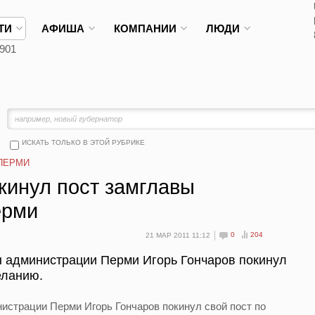
ТИ
АФИША
КОМПАНИИ
ЛЮДИ
901
ИСКАТЬ ТОЛЬКО В ЭТОЙ РУБРИКЕ
ПЕРМИ
кинул пост замглавы
ерми
0
204
21 МАР 2011 11:12
вы администрации Перми Игорь Гончаров покинул
еланию.
нистрации Перми Игорь Гончаров покинул свой пост по