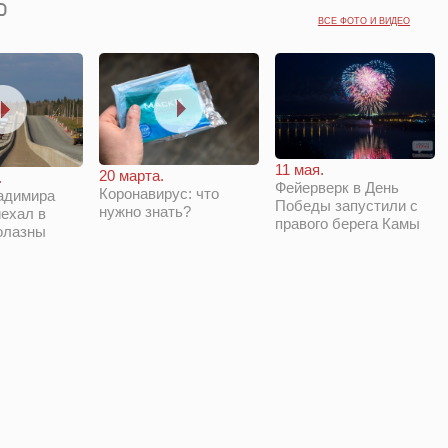
ВСЕ ФОТО И ВИДЕО
11 мая.
20 марта.
.
Фейерверк в День
Коронавирус: что
адимира
Победы запустили с
нужно знать?
ехал в
правого берега Камы
олазны