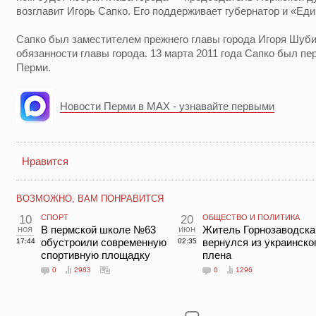
возглавит Игорь Сапко. Его поддерживает губернатор и «Еди
Сапко был заместителем прежнего главы города Игоря Шуби
обязанности главы города. 13 марта 2011 года Сапко был п
Перми.
Новости Перми в MAX - узнавайте первыми
Нравится
ВОЗМОЖНО, ВАМ ПОНРАВИТСЯ
10
СПОРТ
20
ОБЩЕСТВО И ПОЛИТИКА
ноя
В пермской школе №63
июн
Житель Горнозаводска
обустроили современную
вернулся из украинско
17:44
02:35
спортивную площадку
плена
0
2983
0
1296