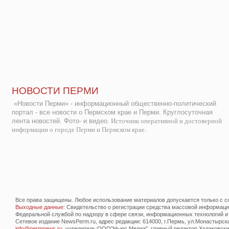
НОВОСТИ ПЕРМИ
«Новости Перми» - информационный общественно-политический
портал - все новости о Пермском крае и Перми. Круглосуточная
лента новостей. Фото- и видео.
Источник оперативной и достоверной
информации о городе Перми и Пермском крае.
Все права защищены. Любое использование материалов допускается только с со
Выходные данные
: Свидетельство о регистрации средства массовой информац
Федеральной службой по надзору в сфере связи, информационных технологий и
Сетевое издание NewsPerm.ru, адрес редакции: 614000, г.Пермь, ул.Монастырская 
info@permnews.ru
, учредитель:ООО"Ньюс Медиа", главный редактор Ходаковский