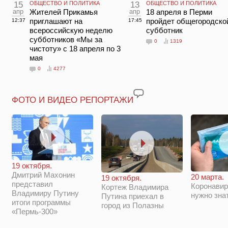
15
ОБЩЕСТВО И ПОЛИТИКА
13
ОБЩЕСТВО И ПОЛИТИКА
апр
Жителей Прикамья
апр
18 апреля в Перми
приглашают на
пройдет общегородско
12:37
17:45
всероссийскую неделю
субботник
субботников «Мы за
0
1319
чистоту» с 18 апреля по 3
мая
0
4277
ФОТО И ВИДЕО РЕПОРТАЖИ
19 октября.
Дмитрий Махонин
20 марта.
19 октября.
представил
Коронавир
Кортеж Владимира
Владимиру Путину
нужно зна
Путина приехал в
итоги программы
город из Полазны
«Пермь-300»