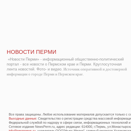
НОВОСТИ ПЕРМИ
«Новости Перми» - информационный общественно-политический
портал - все новости о Пермском крае и Перми. Круглосуточная
лента новостей. Фото- и видео.
Источник оперативной и достоверной
информации о городе Перми и Пермском крае.
Все права защищены. Любое использование материалов допускается только с со
Выходные данные
: Свидетельство о регистрации средства массовой информац
Федеральной службой по надзору в сфере связи, информационных технологий и
Сетевое издание NewsPerm.ru, адрес редакции: 614000, г.Пермь, ул.Монастырская 
info@permnews.ru
, учредитель:ООО"Ньюс Медиа", главный редактор Ходаковский