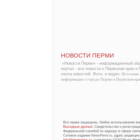
НОВОСТИ ПЕРМИ
«Новости Перми» - информационный общ
портал - все новости о Пермском крае и
лента новостей. Фото- и видео.
Источник 
информации о городе Перми и Пермском кр
Все права защищены. Любое использование мат
Выходные данные
: Свидетельство о регистра
Федеральной службой по надзору в сфере связ
Сетевое издание NewsPerm.ru, адрес редакции: 6
info@permnews.ru
, учредитель:ООО"Ньюс Медиа