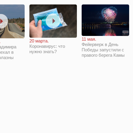
11 мая.
20 марта.
.
Фейерверк в День
Коронавирус: что
адимира
Победы запустили с
нужно знать?
ехал в
правого берега Камы
олазны