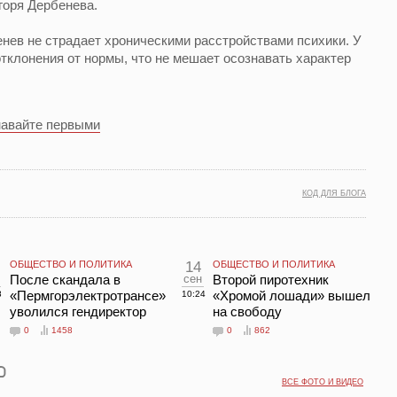
горя Дербенева.
нев не страдает хроническими расстройствами психики. У
клонения от нормы, что не мешает осознавать характер
навайте первыми
КОД ДЛЯ БЛОГА
ОБЩЕСТВО И ПОЛИТИКА
14
ОБЩЕСТВО И ПОЛИТИКА
После скандала в
сен
Второй пиротехник
«Пермгорэлектротрансе»
«Хромой лошади» вышел
8
10:24
уволился гендиректор
на свободу
0
1458
0
862
ВСЕ ФОТО И ВИДЕО