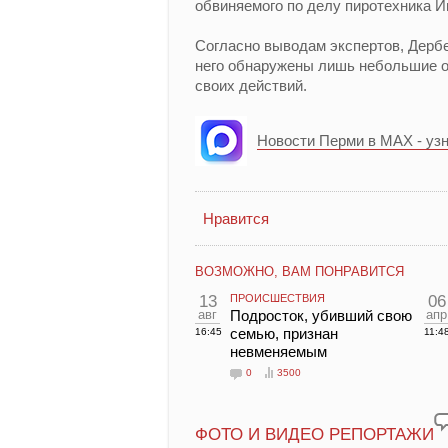
обвиняемого по делу пиротехника И
Согласно выводам экспертов, Дербе
него обнаружены лишь небольшие от
своих действий.
Новости Перми в MAX - уз
Нравится
ВОЗМОЖНО, ВАМ ПОНРАВИТСЯ
13
ПРОИСШЕСТВИЯ
06
авг
Подросток, убивший свою
апр
семью, признан
16:45
11:4
невменяемым
0
3500
ФОТО И ВИДЕО РЕПОРТАЖИ