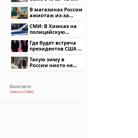
ждать всем нам?
В магазинах России
ажиотаж из-за
этого продукта: что
СМИ: В Химках на
купить?
полицейскую
машину напали и
Где будет встреча
подожгли.
президентов США и
России: Европа?
Такую зиму в
России никто не
ждал: как так?!
Вконтакте
Новости СМИ2