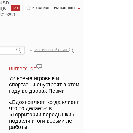
USD
18+
В закладки
Выбрать город
ЦБ
80.9293
РАСШИРЕННЫЙ ПОИСК
ИНТЕРЕСНОЕ
72 новые игровые и
спортзоны обустроят в этом
году во дворах Перми
«Вдохновляет, когда клиент
что-то делает»: в
«Территории передышки»
подвели итоги восьми лет
работы