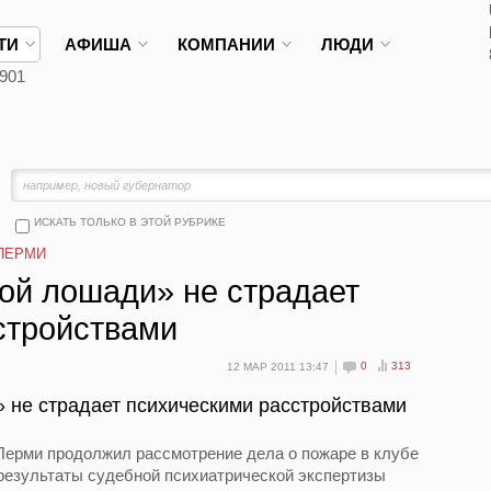
ТИ
АФИША
КОМПАНИИ
ЛЮДИ
901
ИСКАТЬ ТОЛЬКО В ЭТОЙ РУБРИКЕ
ПЕРМИ
ой лошади» не страдает
стройствами
0
313
12 МАР 2011 13:47
 не страдает психическими расстройствами
Перми продолжил рассмотрение дела о пожаре в клубе
езультаты судебной психиатрической экспертизы