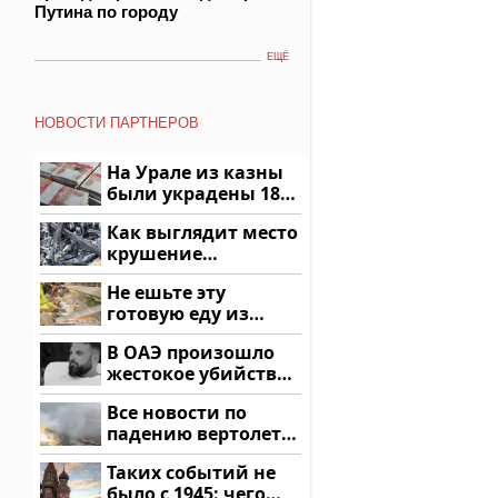
Путина по городу
ЕЩЁ
НОВОСТИ ПАРТНЕРОВ
На Урале из казны
были украдены 18
миллионов рублей
Как выглядит место
крушение
вертолета на
Не ешьте эту
Кавказе: смотреть
готовую еду из
магазина: список
В ОАЭ произошло
жестокое убийство
криптомиллионера
Все новости по
падению вертолета
на Кавказе: читать
Таких событий не
здесь
было с 1945: чего