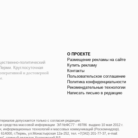
О ПРОЕКТЕ
Размещение рекламы на сайте
ественно-политический
Купить рекламу
 Перми. Круглосуточная
Контакты
оперативной и достоверной
Пользовательское соглашение
ае.
Политика конфиденциальности
Рекомендательные технологии
Написать письмо в редакцию
ериалов допускается только с согласия редакции.
ции средства массовой информации ЭЛ №ФС77 - 49786 выдано 10 мая 2012 г.
и, информационных технологий и массовых коммуникаций (Роскомнадзор).
14000, г.Пермь, ул.Монастырская 12а-252, тел. +7(342) 201-77-37, e-mail:
", главный редактор Ходаковский Р.Л.