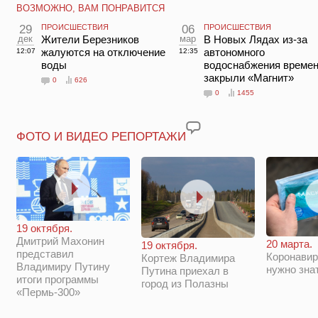
ВОЗМОЖНО, ВАМ ПОНРАВИТСЯ
29
ПРОИСШЕСТВИЯ
06
ПРОИСШЕСТВИЯ
дек
Жители Березников
мар
В Новых Лядах из-за
жалуются на отключение
автономного
12:07
12:35
воды
водоснабжения време
закрыли «Магнит»
0
626
0
1455
ФОТО И ВИДЕО РЕПОРТАЖИ
19 октября.
Дмитрий Махонин
20 марта.
19 октября.
представил
Коронавир
Кортеж Владимира
Владимиру Путину
нужно зна
Путина приехал в
итоги программы
город из Полазны
«Пермь-300»