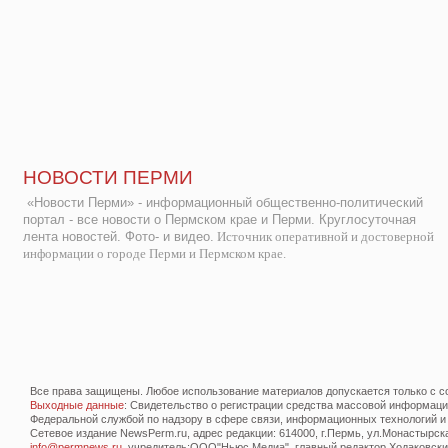
НОВОСТИ ПЕРМИ
«Новости Перми» - информационный общественно-политический
портал - все новости о Пермском крае и Перми. Круглосуточная
лента новостей. Фото- и видео.
Источник оперативной и достоверной
информации о городе Перми и Пермском крае.
Все права защищены. Любое использование материалов допускается только с со
Выходные данные
: Свидетельство о регистрации средства массовой информац
Федеральной службой по надзору в сфере связи, информационных технологий и
Сетевое издание NewsPerm.ru, адрес редакции: 614000, г.Пермь, ул.Монастырская 
info@permnews.ru
, учредитель:ООО"Ньюс Медиа", главный редактор Ходаковский