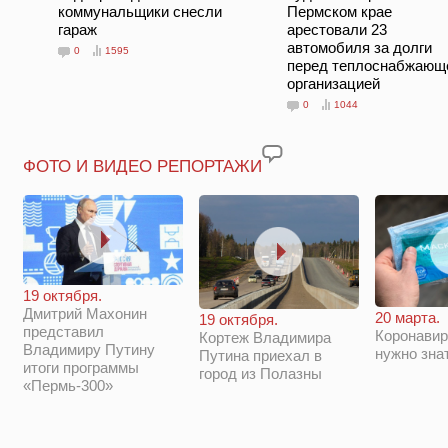
коммунальщики снесли
Пермском крае
гараж
арестовали 23
автомобиля за долги
0
1595
перед теплоснабжающ
организацией
0
1044
ФОТО И ВИДЕО РЕПОРТАЖИ
19 октября.
Дмитрий Махонин
20 марта.
19 октября.
представил
Коронавир
Кортеж Владимира
Владимиру Путину
нужно зна
Путина приехал в
итоги программы
город из Полазны
«Пермь-300»