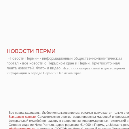
НОВОСТИ ПЕРМИ
«Новости Перми» - информационный общественно-политический
портал - все новости о Пермском крае и Перми. Круглосуточная
лента новостей. Фото- и видео.
Источник оперативной и достоверной
информации о городе Перми и Пермском крае.
Все права защищены. Любое использование материалов допускается только с со
Выходные данные
: Свидетельство о регистрации средства массовой информац
Федеральной службой по надзору в сфере связи, информационных технологий и
Сетевое издание NewsPerm.ru, адрес редакции: 614000, г.Пермь, ул.Монастырская 
info@permnews.ru
, учредитель:ООО"Ньюс Медиа", главный редактор Ходаковский