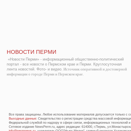
НОВОСТИ ПЕРМИ
«Новости Перми» - информационный общественно-политический
портал - все новости о Пермском крае и Перми. Круглосуточная
лента новостей. Фото- и видео.
Источник оперативной и достоверной
информации о городе Перми и Пермском крае.
Все права защищены. Любое использование материалов допускается только с со
Выходные данные
: Свидетельство о регистрации средства массовой информац
Федеральной службой по надзору в сфере связи, информационных технологий и
Сетевое издание NewsPerm.ru, адрес редакции: 614000, г.Пермь, ул.Монастырская 
info@permnews.ru
, учредитель:ООО"Ньюс Медиа", главный редактор Ходаковский