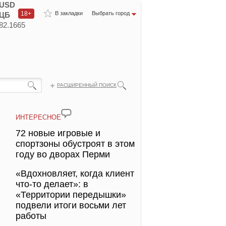
USD
18+
В закладки
Выбрать город
ЦБ
82.1665
РАСШИРЕННЫЙ ПОИСК
ИНТЕРЕСНОЕ
72 новые игровые и
спортзоны обустроят в этом
году во дворах Перми
«Вдохновляет, когда клиент
что-то делает»: в
«Территории передышки»
подвели итоги восьми лет
работы