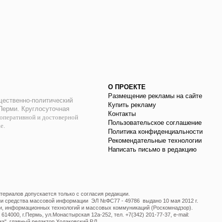
О ПРОЕКТЕ
Размещение рекламы на сайте
ественно-политический
Купить рекламу
 Перми. Круглосуточная
Контакты
оперативной и достоверной
Пользовательское соглашение
ае.
Политика конфиденциальности
Рекомендательные технологии
Написать письмо в редакцию
ериалов допускается только с согласия редакции.
ции средства массовой информации ЭЛ №ФС77 - 49786 выдано 10 мая 2012 г.
и, информационных технологий и массовых коммуникаций (Роскомнадзор).
14000, г.Пермь, ул.Монастырская 12а-252, тел. +7(342) 201-77-37, e-mail:
", главный редактор Ходаковский Р.Л.