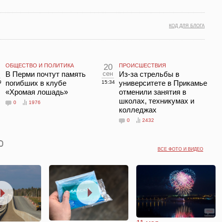
КОД ДЛЯ БЛОГА
ОБЩЕСТВО И ПОЛИТИКА
20
ПРОИСШЕСТВИЯ
В Перми почтут память
сен
Из-за стрельбы в
погибших в клубе
университете в Прикамье
9
15:34
«Хромая лошадь»
отменили занятия в
школах, техникумах и
0
1976
колледжах
0
2432
ВСЕ ФОТО И ВИДЕО