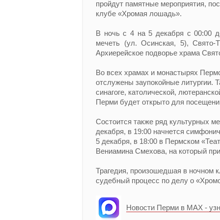
пройдут памятные мероприятия, по
клубе «Хромая лошадь».
В ночь с 4 на 5 декабря с 00:00 
мечеть (ул. Осинская, 5), Свято
Архиерейское подворье храма Свято
Во всех храмах и монастырях Пермск
отслужены заупокойные литургии. Т
синагоге, католической, лютеранск
Перми будет открыто для посещений 
Состоится также ряд культурных ме
декабря, в 19:00 начнется симфони
5 декабря, в 18:00 в Пермском «Теа
Вениамина Смехова, на который пр
Трагедия, произошедшая в ночном к
судебный процесс по делу о «Хром
Новости Перми в MAX - уз