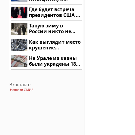
машину напали и
Где будет встреча
подожгли.
президентов США и
России: Европа?
Такую зиму в
России никто не
ждал: как так?!
Как выглядит место
крушение
вертолета на
На Урале из казны
Кавказе: смотреть
были украдены 18
миллионов рублей
Вконтакте
Новости СМИ2