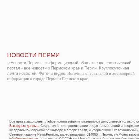
НОВОСТИ ПЕРМИ
«Новости Перми» - информационный общественно-политический
портал - все новости о Пермском крае и Перми. Круглосуточная
лента новостей. Фото- и видео.
Источник оперативной и достоверной
информации о городе Перми и Пермском крае.
Все права защищены. Любое использование материалов допускается только с со
Выходные данные
: Свидетельство о регистрации средства массовой информац
Федеральной службой по надзору в сфере связи, информационных технологий и
Сетевое издание NewsPerm.ru, адрес редакции: 614000, г.Пермь, ул.Монастырская 
info@permnews.ru
, учредитель:ООО"Ньюс Медиа", главный редактор Ходаковский