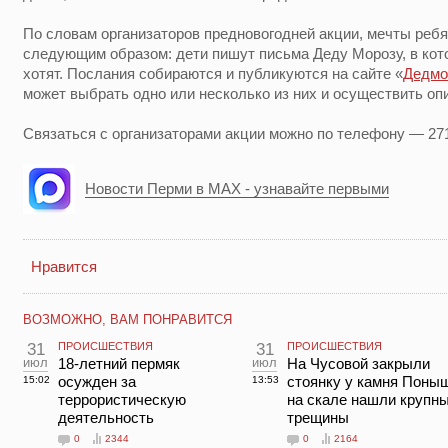
По словам организаторов предновогодней акции, мечты реб
следующим образом: дети пишут письма Деду Морозу, в кото
хотят. Послания собираются и публикуются на сайте «
Дедмо
может выбрать одно или несколько из них и осуществить оп
Связаться с организаторами акции можно по телефону — 27
Новости Перми в MAX - узнавайте первыми
Нравится
ВОЗМОЖНО, ВАМ ПОНРАВИТСЯ
31
ПРОИСШЕСТВИЯ
31
ПРОИСШЕСТВИЯ
июл
18-летний пермяк
июл
На Чусовой закрыли
осужден за
стоянку у камня Поны
15:02
13:53
террористическую
на скале нашли крупн
деятельность
трещины
0
2344
0
2164