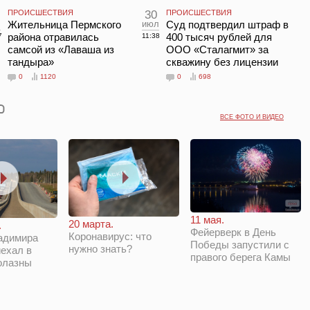
ПРОИСШЕСТВИЯ
30
ПРОИСШЕСТВИЯ
л
Жительница Пермского
июл
Суд подтвердил штраф в
района отравилась
400 тысяч рублей для
7
11:38
самсой из «Лаваша из
ООО «Сталагмит» за
тандыра»
скважину без лицензии
0
1120
0
698
ВСЕ ФОТО И ВИДЕО
11 мая.
20 марта.
.
Фейерверк в День
Коронавирус: что
адимира
Победы запустили с
нужно знать?
ехал в
правого берега Камы
олазны