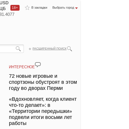
USD
18+
В закладки
Выбрать город
ЦБ
81.4077
РАСШИРЕННЫЙ ПОИСК
ИНТЕРЕСНОЕ
72 новые игровые и
спортзоны обустроят в этом
году во дворах Перми
«Вдохновляет, когда клиент
что-то делает»: в
«Территории передышки»
подвели итоги восьми лет
работы