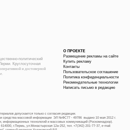
О ПРОЕКТЕ
Размещение рекламы на сайте
ественно-политический
Купить рекламу
 Перми. Круглосуточная
Контакты
оперативной и достоверной
Пользовательское соглашение
ае.
Политика конфиденциальности
Рекомендательные технологии
Написать письмо в редакцию
ериалов допускается только с согласия редакции.
ции средства массовой информации ЭЛ №ФС77 - 49786 выдано 10 мая 2012 г.
и, информационных технологий и массовых коммуникаций (Роскомнадзор).
14000, г.Пермь, ул.Монастырская 12а-252, тел. +7(342) 201-77-37, e-mail:
", главный редактор Ходаковский Р.Л.