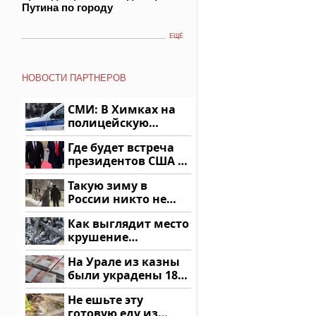
Путина по городу
ЕЩЁ
НОВОСТИ ПАРТНЕРОВ
СМИ: В Химках на
полицейскую
машину напали и
Где будет встреча
подожгли.
президентов США и
России: Европа?
Такую зиму в
России никто не
ждал: как так?!
Как выглядит место
крушение
вертолета на
На Урале из казны
Кавказе: смотреть
были украдены 18
миллионов рублей
Не ешьте эту
готовую еду из