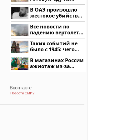
магазина: список
В ОАЭ произошло
жестокое убийство
криптомиллионера
Все новости по
падению вертолета
на Кавказе: читать
Таких событий не
здесь
было с 1945: чего
ждать всем нам?
В магазинах России
ажиотаж из-за
этого продукта: что
купить?
Вконтакте
Новости СМИ2