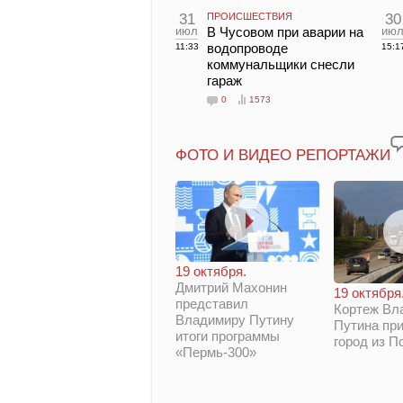
31
ПРОИСШЕСТВИЯ
30
июл
В Чусовом при аварии на
ию
водопроводе
11:33
15:1
коммунальщики снесли
гараж
0
1573
ФОТО И ВИДЕО РЕПОРТАЖИ
19 октября.
Дмитрий Махонин
19 октября
представил
Кортеж Вл
Владимиру Путину
Путина при
итоги программы
город из П
«Пермь-300»