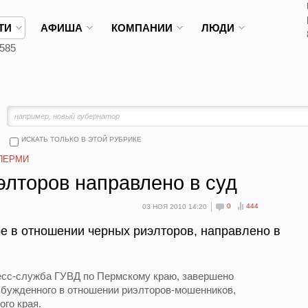
ТИ
АФИША
КОМПАНИИ
ЛЮДИ
585
ИСКАТЬ ТОЛЬКО В ЭТОЙ РУБРИКЕ
ПЕРМИ
элторов направлено в суд
0
444
03 НОЯ 2010 14:20
е в отношении черных риэлторов, направлено в
ресс-служба ГУВД по Пермскому краю, завершено
збужденного в отношении риэлторов-мошенников,
го края.