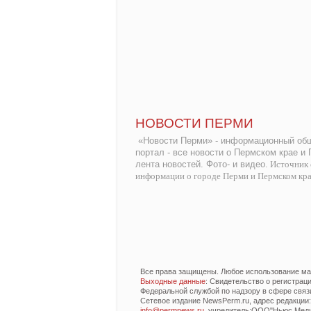
НОВОСТИ ПЕРМИ
«Новости Перми» - информационный общ
портал - все новости о Пермском крае и
лента новостей. Фото- и видео.
Источник 
информации о городе Перми и Пермском кр
Все права защищены. Любое использование мат
Выходные данные
: Свидетельство о регистра
Федеральной службой по надзору в сфере связ
Сетевое издание NewsPerm.ru, адрес редакции: 6
info@permnews.ru
, учредитель:ООО"Ньюс Медиа