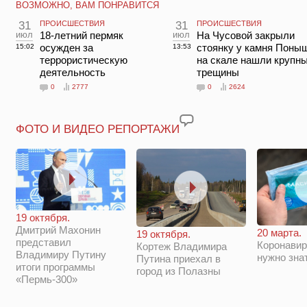
ВОЗМОЖНО, ВАМ ПОНРАВИТСЯ
31
ПРОИСШЕСТВИЯ
31
ПРОИСШЕСТВИЯ
июл
18-летний пермяк
июл
На Чусовой закрыли
осужден за
стоянку у камня Поны
15:02
13:53
террористическую
на скале нашли крупн
деятельность
трещины
0
2777
0
2624
ФОТО И ВИДЕО РЕПОРТАЖИ
19 октября.
Дмитрий Махонин
20 марта.
19 октября.
представил
Коронавир
Кортеж Владимира
Владимиру Путину
нужно зна
Путина приехал в
итоги программы
город из Полазны
«Пермь-300»