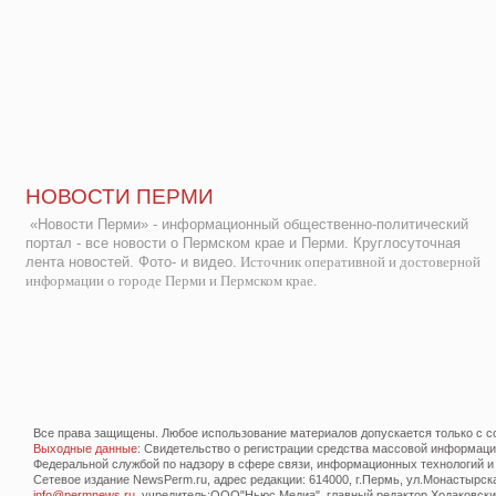
НОВОСТИ ПЕРМИ
«Новости Перми» - информационный общественно-политический
портал - все новости о Пермском крае и Перми. Круглосуточная
лента новостей. Фото- и видео.
Источник оперативной и достоверной
информации о городе Перми и Пермском крае.
Все права защищены. Любое использование материалов допускается только с со
Выходные данные
: Свидетельство о регистрации средства массовой информац
Федеральной службой по надзору в сфере связи, информационных технологий и
Сетевое издание NewsPerm.ru, адрес редакции: 614000, г.Пермь, ул.Монастырская 
info@permnews.ru
, учредитель:ООО"Ньюс Медиа", главный редактор Ходаковский