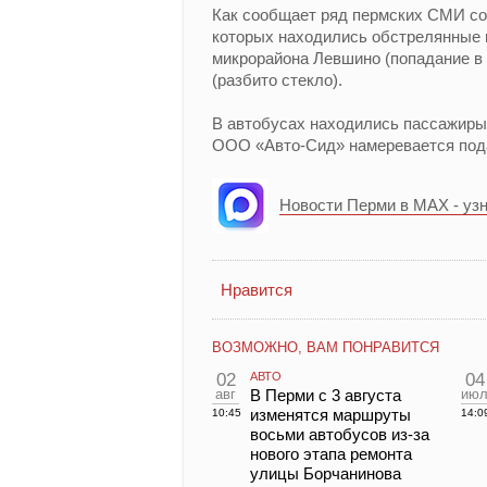
Как сообщает ряд пермских СМИ со
которых находились обстрелянные 
микрорайона Левшино (попадание в 
(разбито стекло).
В автобусах находились пассажиры,
ООО «Авто-Сид» намеревается пода
Новости Перми в MAX - уз
Нравится
ВОЗМОЖНО, ВАМ ПОНРАВИТСЯ
02
АВТО
04
авг
В Перми с 3 августа
ию
изменятся маршруты
10:45
14:0
восьми автобусов из-за
нового этапа ремонта
улицы Борчанинова