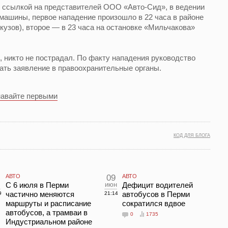
 ссылкой на представителей ООО «Авто-Сид», в ведении
машины, первое нападение произошло в 22 часа в районе
кузов), второе — в 23 часа на остановке «Мильчакова»
 никто не пострадал. По факту нападения руководство
ть заявление в правоохранительные органы.
навайте первыми
КОД ДЛЯ БЛОГА
АВТО
09
АВТО
л
С 6 июля в Перми
июн
Дефицит водителей
частично меняются
автобусов в Перми
9
21:14
маршруты и расписание
сократился вдвое
автобусов, а трамваи в
0
1735
Индустриальном районе