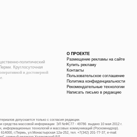
О ПРОЕКТЕ
Размещение рекламы на сайте
ественно-политический
Купить рекламу
 Перми. Круглосуточная
Контакты
оперативной и достоверной
Пользовательское соглашение
ае.
Политика конфиденциальности
Рекомендательные технологии
Написать письмо в редакцию
ериалов допускается только с согласия редакции.
ции средства массовой информации ЭЛ №ФС77 - 49786 выдано 10 мая 2012 г.
и, информационных технологий и массовых коммуникаций (Роскомнадзор).
14000, г.Пермь, ул.Монастырская 12а-252, тел. +7(342) 201-77-37, e-mail:
", главный редактор Ходаковский Р.Л.