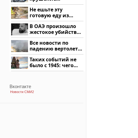
вертолета на
Не ешьте эту
Кавказе: смотреть
готовую еду из
магазина: список
В ОАЭ произошло
жестокое убийство
криптомиллионера
Все новости по
падению вертолета
на Кавказе: читать
Таких событий не
здесь
было с 1945: чего
ждать всем нам?
Вконтакте
Новости СМИ2