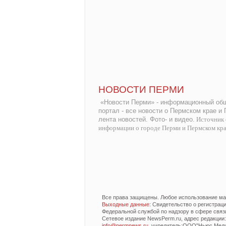
НОВОСТИ ПЕРМИ
«Новости Перми» - информационный общ
портал - все новости о Пермском крае и
лента новостей. Фото- и видео.
Источник 
информации о городе Перми и Пермском кр
Все права защищены. Любое использование мат
Выходные данные
: Свидетельство о регистра
Федеральной службой по надзору в сфере связ
Сетевое издание NewsPerm.ru, адрес редакции: 6
info@permnews.ru
, учредитель:ООО"Ньюс Медиа