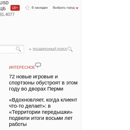
USD
18+
В закладки
Выбрать город
ЦБ
81.4077
РАСШИРЕННЫЙ ПОИСК
ИНТЕРЕСНОЕ
72 новые игровые и
спортзоны обустроят в этом
году во дворах Перми
«Вдохновляет, когда клиент
что-то делает»: в
«Территории передышки»
подвели итоги восьми лет
работы