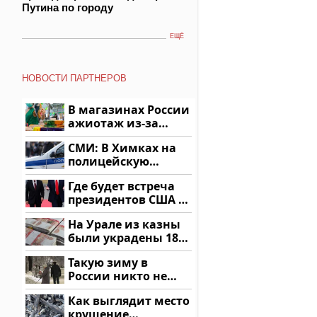
Путина по городу
ЕЩЁ
НОВОСТИ ПАРТНЕРОВ
В магазинах России
ажиотаж из-за
этого продукта: что
СМИ: В Химках на
купить?
полицейскую
машину напали и
Где будет встреча
подожгли.
президентов США и
России: Европа?
На Урале из казны
были украдены 18
миллионов рублей
Такую зиму в
России никто не
ждал: как так?!
Как выглядит место
крушение