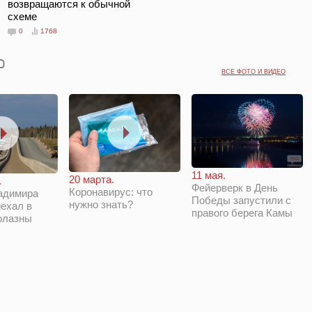
возвращаются к обычной
схеме
0
1768
ВСЕ ФОТО И ВИДЕО
11 мая.
20 марта.
.
Фейерверк в День
Коронавирус: что
адимира
Победы запустили с
нужно знать?
ехал в
правого берега Камы
олазны