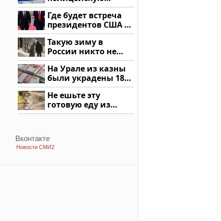
машину напали и
Где будет встреча
подожгли.
президентов США и
России: Европа?
Такую зиму в
России никто не
ждал: как так?!
На Урале из казны
были украдены 18
миллионов рублей
Не ешьте эту
готовую еду из
магазина: список
Вконтакте
Новости СМИ2