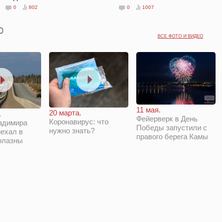
0
802
0
1007
ВСЕ ФОТО И ВИДЕО
11 мая.
20 марта.
.
Фейерверк в День
Коронавирус: что
адимира
Победы запустили с
нужно знать?
ехал в
правого берега Камы
олазны