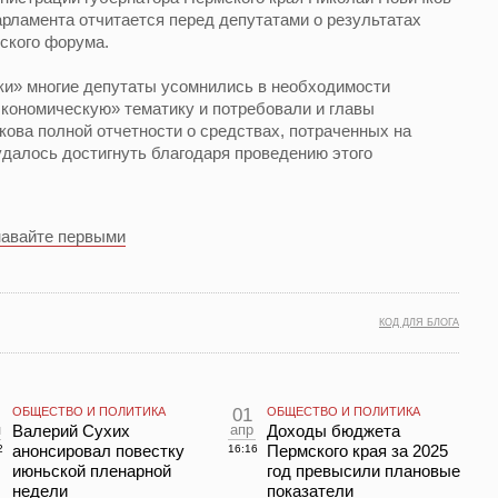
арламента отчитается перед депутатами о результатах
ского форума.
ки» многие депутаты усомнились в необходимости
кономическую» тематику и потребовали и главы
ова полной отчетности о средствах, потраченных на
 удалось достигнуть благодаря проведению этого
навайте первыми
КОД ДЛЯ БЛОГА
ОБЩЕСТВО И ПОЛИТИКА
01
ОБЩЕСТВО И ПОЛИТИКА
н
Валерий Сухих
апр
Доходы бюджета
анонсировал повестку
Пермского края за 2025
2
16:16
июньской пленарной
год превысили плановые
недели
показатели