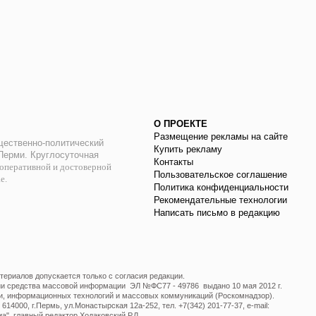
О ПРОЕКТЕ
Размещение рекламы на сайте
ественно-политический
Купить рекламу
 Перми. Круглосуточная
Контакты
оперативной и достоверной
Пользовательское соглашение
ае.
Политика конфиденциальности
Рекомендательные технологии
Написать письмо в редакцию
ериалов допускается только с согласия редакции.
ции средства массовой информации ЭЛ №ФС77 - 49786 выдано 10 мая 2012 г.
и, информационных технологий и массовых коммуникаций (Роскомнадзор).
14000, г.Пермь, ул.Монастырская 12а-252, тел. +7(342) 201-77-37, e-mail:
", главный редактор Ходаковский Р.Л.