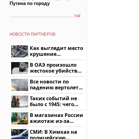
Путина по городу
ЕЩЁ
НОВОСТИ ПАРТНЕРОВ
Как выглядит место
крушение
вертолета на
В ОАЭ произошло
Кавказе: смотреть
жестокое убийство
криптомиллионера
Все новости по
падению вертолета
на Кавказе: читать
Таких событий не
здесь
было с 1945: чего
ждать всем нам?
В магазинах России
ажиотаж из-за
этого продукта: что
СМИ: В Химках на
купить?
полицейскую