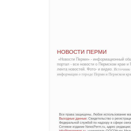
НОВОСТИ ПЕРМИ
«Новости Перми» - информационный общ
портал - все новости о Пермском крае и
лента новостей. Фото- и видео.
Источник 
информации о городе Перми и Пермском кр
Все права защищены. Любое использование мат
Выходные данные
: Свидетельство о регистра
Федеральной службой по надзору в сфере связ
Сетевое издание NewsPerm.ru, адрес редакции: 6
info@permnews.ru
, учредитель:ООО"Ньюс Медиа