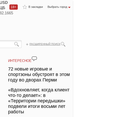
USD
18+
В закладки
Выбрать город
ЦБ
82.1665
РАСШИРЕННЫЙ ПОИСК
ИНТЕРЕСНОЕ
72 новые игровые и
спортзоны обустроят в этом
году во дворах Перми
«Вдохновляет, когда клиент
что-то делает»: в
«Территории передышки»
подвели итоги восьми лет
работы