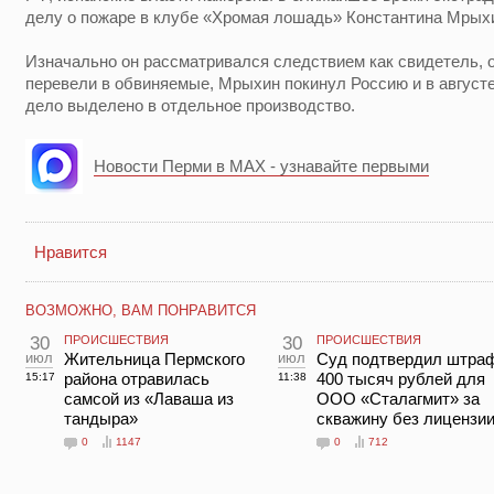
делу о пожаре в клубе «Хромая лошадь» Константина Мрых
Изначально он рассматривался следствием как свидетель, од
перевели в обвиняемые, Мрыхин покинул Россию и в август
дело выделено в отдельное производство.
Новости Перми в MAX - узнавайте первыми
Нравится
ВОЗМОЖНО, ВАМ ПОНРАВИТСЯ
30
ПРОИСШЕСТВИЯ
30
ПРОИСШЕСТВИЯ
июл
Жительница Пермского
июл
Суд подтвердил штраф
района отравилась
400 тысяч рублей для
15:17
11:38
самсой из «Лаваша из
ООО «Сталагмит» за
тандыра»
скважину без лицензи
0
1147
0
712