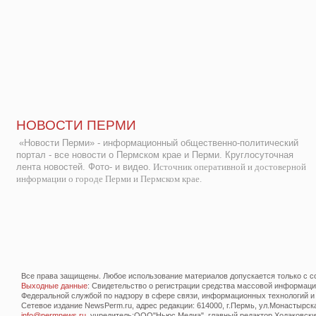
НОВОСТИ ПЕРМИ
«Новости Перми» - информационный общественно-политический
портал - все новости о Пермском крае и Перми. Круглосуточная
лента новостей. Фото- и видео.
Источник оперативной и достоверной
информации о городе Перми и Пермском крае.
Все права защищены. Любое использование материалов допускается только с со
Выходные данные
: Свидетельство о регистрации средства массовой информац
Федеральной службой по надзору в сфере связи, информационных технологий и
Сетевое издание NewsPerm.ru, адрес редакции: 614000, г.Пермь, ул.Монастырская 
info@permnews.ru
, учредитель:ООО"Ньюс Медиа", главный редактор Ходаковский