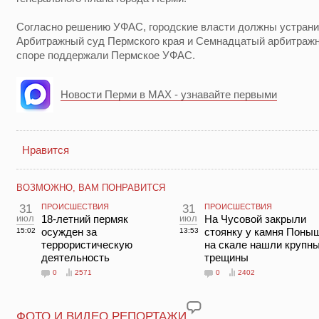
Согласно решению УФАС, городские власти должны устран
Арбитражный суд Пермского края и Семнадцатый арбитраж
споре поддержали Пермское УФАС.
Новости Перми в MAX - узнавайте первыми
Нравится
ВОЗМОЖНО, ВАМ ПОНРАВИТСЯ
31
ПРОИСШЕСТВИЯ
31
ПРОИСШЕСТВИЯ
июл
18-летний пермяк
июл
На Чусовой закрыли
осужден за
стоянку у камня Поны
15:02
13:53
террористическую
на скале нашли крупн
деятельность
трещины
0
2571
0
2402
ФОТО И ВИДЕО РЕПОРТАЖИ