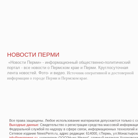
НОВОСТИ ПЕРМИ
«Новости Перми» - информационный общественно-политический
портал - все новости о Пермском крае и Перми. Круглосуточная
лента новостей. Фото- и видео.
Источник оперативной и достоверной
информации о городе Перми и Пермском крае.
Все права защищены. Любое использование материалов допускается только с со
Выходные данные
: Свидетельство о регистрации средства массовой информац
Федеральной службой по надзору в сфере связи, информационных технологий и
Сетевое издание NewsPerm.ru, адрес редакции: 614000, г.Пермь, ул.Монастырская 
info@permnews.ru
, учредитель:ООО"Ньюс Медиа", главный редактор Ходаковский