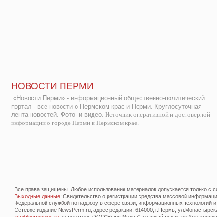
НОВОСТИ ПЕРМИ
«Новости Перми» - информационный общественно-политический
портал - все новости о Пермском крае и Перми. Круглосуточная
лента новостей. Фото- и видео.
Источник оперативной и достоверной
информации о городе Перми и Пермском крае.
Все права защищены. Любое использование материалов допускается только с со
Выходные данные
: Свидетельство о регистрации средства массовой информац
Федеральной службой по надзору в сфере связи, информационных технологий и
Сетевое издание NewsPerm.ru, адрес редакции: 614000, г.Пермь, ул.Монастырская 
info@permnews.ru
, учредитель:ООО"Ньюс Медиа", главный редактор Ходаковский