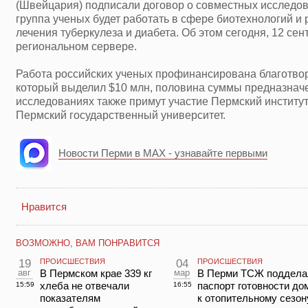
(Швейцария) подписали договор о совместных исследо
группа ученых будет работать в сфере биотехнологий и
лечения туберкулеза и диабета. Об этом сегодня, 12 се
региональном сервере.
Работа российских ученых профинансирована благотв
который выделил $10 млн, половина суммы предназнач
исследованиях также примут участие Пермский институт 
Пермский государственный университет.
Новости Перми в MAX - узнавайте первыми
Нравится
ВОЗМОЖНО, ВАМ ПОНРАВИТСЯ
19
ПРОИСШЕСТВИЯ
04
ПРОИСШЕСТВИЯ
авг
В Пермском крае 339 кг
мар
В Перми ТСЖ поддела
хлеба не отвечали
паспорт готовности до
15:59
16:55
показателям
к отопительному сезон