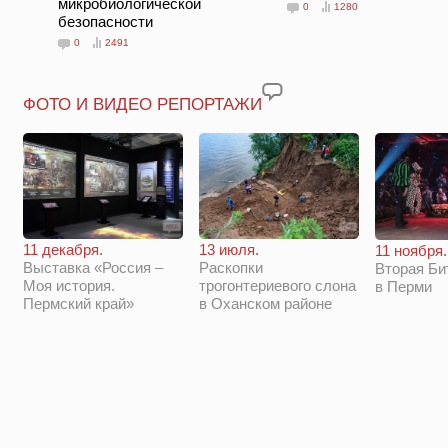
микробиологической
0
1280
безопасности
0
2491
ФОТО И ВИДЕО РЕПОРТАЖИ
11 декабря.
13 июля.
11 ноября.
Выставка «Россия –
Раскопки
Вторая Би
Моя история.
трогонтериевого слона
в Перми
Пермский край»
в Оханском районе