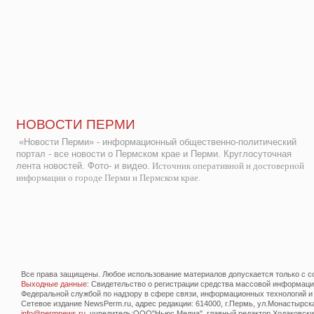
НОВОСТИ ПЕРМИ
«Новости Перми» - информационный общественно-политический
портал - все новости о Пермском крае и Перми. Круглосуточная
лента новостей. Фото- и видео.
Источник оперативной и достоверной
информации о городе Перми и Пермском крае.
Все права защищены. Любое использование материалов допускается только с со
Выходные данные
: Свидетельство о регистрации средства массовой информац
Федеральной службой по надзору в сфере связи, информационных технологий и
Сетевое издание NewsPerm.ru, адрес редакции: 614000, г.Пермь, ул.Монастырская 
info@permnews.ru
, учредитель:ООО"Ньюс Медиа", главный редактор Ходаковский