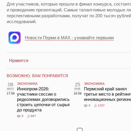
Для участников, которые прошли в финал конкурса, состоитс
и проведению презентаций. Самые талантливые молодые лю
перспективными разработками, получат по 200 тысяч рубле
исследований.
Новости Перми в MAX - узнавайте первыми
Нравится
ВОЗМОЖНО, ВАМ ПОНРАВИТСЯ
08
ЭКОНОМИКА
25
ЭКОНОМИКА
июл
Иннопром-2026:
янв
Пермский край занял
участники сессии о
третье место в рейтинг
17:58
16:59
редкоземах договорились
инновационных регион
строить цепочки от сырья
0
1237
до продукта
0
867