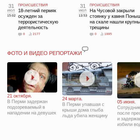
31
ПРОИСШЕСТВИЯ
31
ПРОИСШЕСТВИЯ
июл
18-летний пермяк
июл
На Чусовой закрыли
осужден за
стоянку у камня Поны
15:02
13:53
террористическую
на скале нашли крупн
деятельность
трещины
0
2177
0
1995
ФОТО И ВИДЕО РЕПОРТАЖИ
21 октября.
24 марта.
В Перми задержан
05 июня.
В Перми упавшая с
подозреваемый в
Сотрудни
крыши дома глыба
нападении на девушек
после пре
льда убила женщину
и задержа
избили во