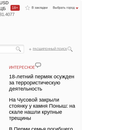
USD
18+
В закладки
Выбрать город
ЦБ
81.4077
РАСШИРЕННЫЙ ПОИСК
ИНТЕРЕСНОЕ
18-летний пермяк осужден
за террористическую
деятельность
На Чусовой закрыли
стоянку у камня Поныш: на
скале нашли крупные
трещины
В Перми семья погибшего