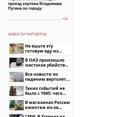
проезд кортежа Владимира
Путина по городу
ЕЩЁ
НОВОСТИ ПАРТНЕРОВ
Не ешьте эту
готовую еду из
магазина: список
В ОАЭ произошло
жестокое убийство
криптомиллионера
Все новости по
падению вертолета
на Кавказе: читать
Таких событий не
здесь
было с 1945: чего
ждать всем нам?
В магазинах России
ажиотаж из-за
этого продукта: что
СМИ: В Химках на