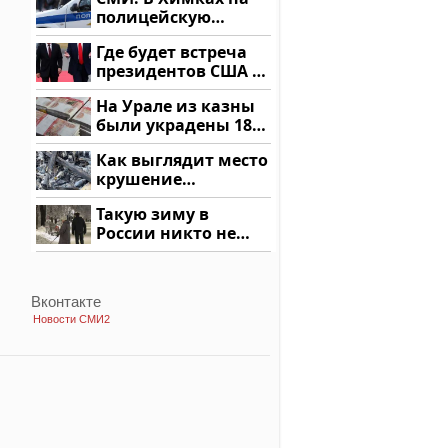
купить?
полицейскую
машину напали и
Где будет встреча
подожгли.
президентов США и
России: Европа?
На Урале из казны
были украдены 18
миллионов рублей
Как выглядит место
крушение
вертолета на
Такую зиму в
Кавказе: смотреть
России никто не
ждал: как так?!
Вконтакте
Новости СМИ2