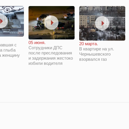
05 июня.
20 марта.
павшая с
Сотрудники ДПС
В квартире на ул.
а глыба
после преследования
Чернышевского
а женщину
и задержания жестоко
взорвался газ
избили водителя