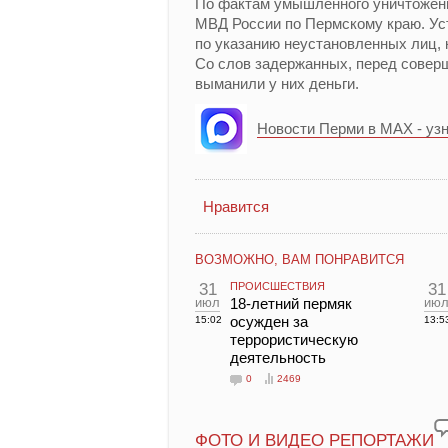
По фактам умышленного уничтожен
МВД России по Пермскому краю. Ус
по указанию неустановленных лиц, 
Со слов задержанных, перед совер
выманили у них деньги.
Новости Перми в MAX - уз
Нравится
ВОЗМОЖНО, ВАМ ПОНРАВИТСЯ
31
ПРОИСШЕСТВИЯ
31
июл
18-летний пермяк
ию
осужден за
15:02
13:5
террористическую
деятельность
0
2469
ФОТО И ВИДЕО РЕПОРТАЖИ