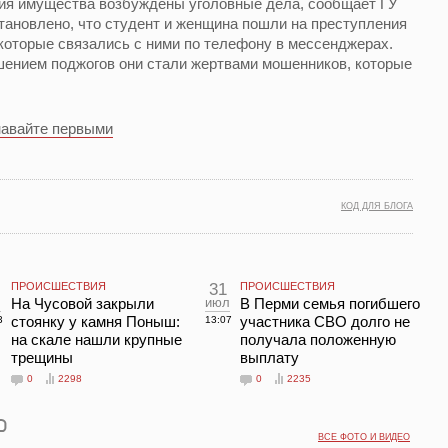
ия имущества возбуждены уголовные дела, сообщает ГУ
тановлено, что студент и женщина пошли на преступления
которые связались с ними по телефону в мессенджерах.
шением поджогов они стали жертвами мошенников, которые
навайте первыми
КОД ДЛЯ БЛОГА
ПРОИСШЕСТВИЯ
31
ПРОИСШЕСТВИЯ
л
На Чусовой закрыли
июл
В Перми семья погибшего
стоянку у камня Поныш:
участника СВО долго не
3
13:07
на скале нашли крупные
получала положенную
трещины
выплату
0
2298
0
2235
ВСЕ ФОТО И ВИДЕО