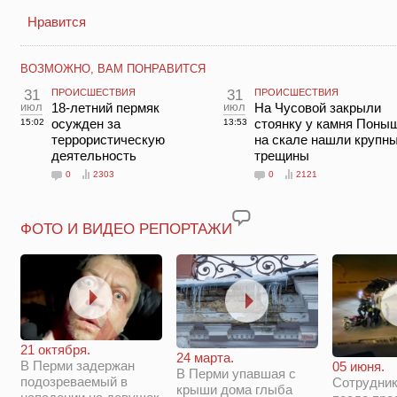
Нравится
ВОЗМОЖНО, ВАМ ПОНРАВИТСЯ
31
ПРОИСШЕСТВИЯ
31
ПРОИСШЕСТВИЯ
июл
18-летний пермяк
июл
На Чусовой закрыли
осужден за
стоянку у камня Поны
15:02
13:53
террористическую
на скале нашли крупн
деятельность
трещины
0
2303
0
2121
ФОТО И ВИДЕО РЕПОРТАЖИ
21 октября.
24 марта.
В Перми задержан
05 июня.
В Перми упавшая с
подозреваемый в
Сотрудни
крыши дома глыба