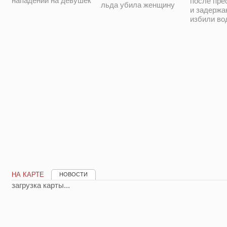
нападении на девушек
после пре
льда убила женщину
и задержа
избили во
НА КАРТЕ
НОВОСТИ
загрузка карты...