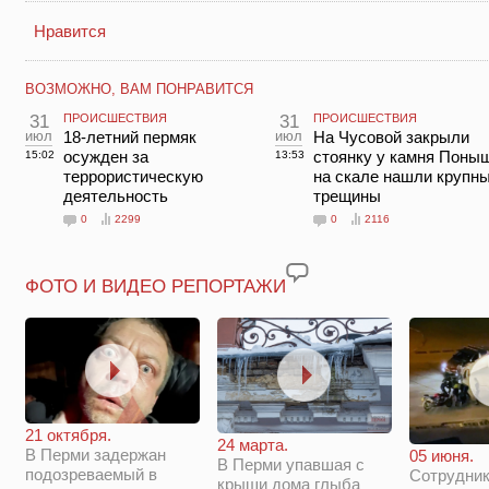
Нравится
ВОЗМОЖНО, ВАМ ПОНРАВИТСЯ
31
ПРОИСШЕСТВИЯ
31
ПРОИСШЕСТВИЯ
июл
18-летний пермяк
июл
На Чусовой закрыли
осужден за
стоянку у камня Поны
15:02
13:53
террористическую
на скале нашли крупн
деятельность
трещины
0
2299
0
2116
ФОТО И ВИДЕО РЕПОРТАЖИ
21 октября.
24 марта.
В Перми задержан
05 июня.
В Перми упавшая с
подозреваемый в
Сотрудни
крыши дома глыба